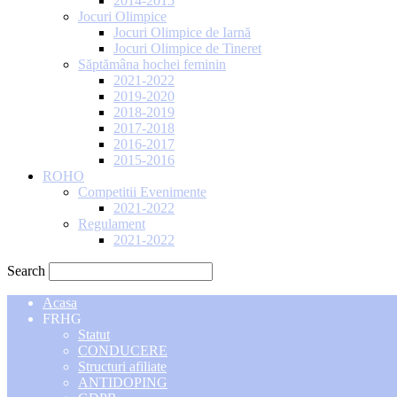
2014-2015
Jocuri Olimpice
Jocuri Olimpice de Iarnă
Jocuri Olimpice de Tineret
Săptămâna hochei feminin
2021-2022
2019-2020
2018-2019
2017-2018
2016-2017
2015-2016
ROHO
Competitii Evenimente
2021-2022
Regulament
2021-2022
Search
Acasa
FRHG
Statut
CONDUCERE
Structuri afiliate
ANTIDOPING