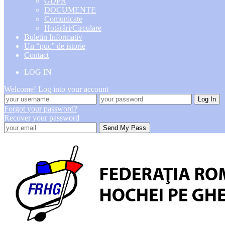
GDPR
DOCUMENTE
Comunicate
Hotărâri/Circulare
Buletin Informativ
Un “puc” de istorie
Contact
LOG IN
Welcome! Log into your account
Forgot your password?
Recover your password