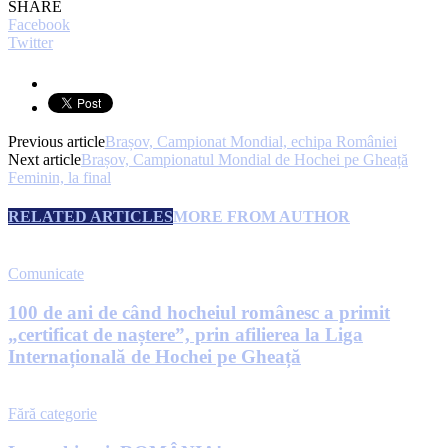
SHARE
Facebook
Twitter
Previous article
Brașov, Campionat Mondial, echipa României
Next article
Brașov, Campionatul Mondial de Hochei pe Gheață
Feminin, la final
RELATED ARTICLES
MORE FROM AUTHOR
Comunicate
100 de ani de când hocheiul românesc a primit
„certificat de naștere”, prin afilierea la Liga
Internațională de Hochei pe Gheață
Fără categorie