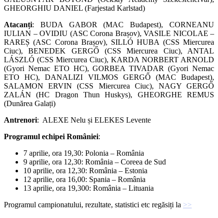
GHEORGHIU DANIEL (Farjestad Karlstad)
Atacanți
: BUDA GABOR (MAC Budapest), CORNEANU
IULIAN – OVIDIU (ASC Corona Brașov), VASILE NICOLAE –
RAREȘ (ASC Corona Brașov), SILLÓ HUBA (CSS Miercurea
Ciuc), BENEDEK GERGŐ (CSS Miercurea Ciuc), ANTAL
LÁSZLÓ (CSS Miercurea Ciuc), KARDA NORBERT ARNOLD
(Gyori Nemac ETO HC), GORBEA TIVADAR (Gyori Nemac
ETO HC), DANALIZI VILMOS GERGŐ (MAC Budapest),
SALAMON ERVIN (CSS Miercurea Ciuc), NAGY GERGŐ
ZALÁN (HC Dragon Thun Huskys), GHEORGHE REMUS
(Dunărea Galați)
Antrenori
: ALEXE Nelu și ELEKES Levente
Programul echipei României
:
7 aprilie, ora 19,30: Polonia – România
9 aprilie, ora 12,30: România – Coreea de Sud
10 aprilie, ora 12,30: România – Estonia
12 aprilie, ora 16,00: Spania – România
13 aprilie, ora 19,300: România – Lituania
Programul campionatului, rezultate, statistici etc regăsiți la
>>