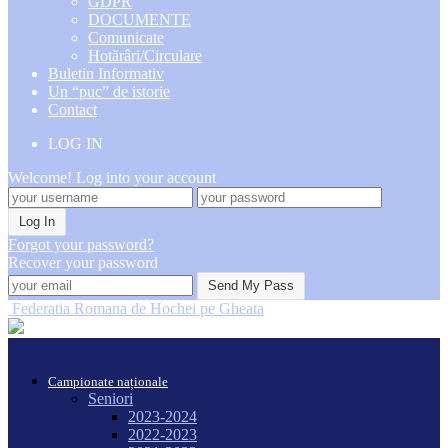
GDPR
DOCUMENTE
Comunicate
Hotărâri/Circulare
Buletin Informativ
Un “puc” de istorie
Contact
LOG IN
Welcome! Log into your account
Forgot your password?
Recover your password
Federatia Romana de Hochei pe Gheata
Campionate naționale
Seniori
2023-2024
2022-2023