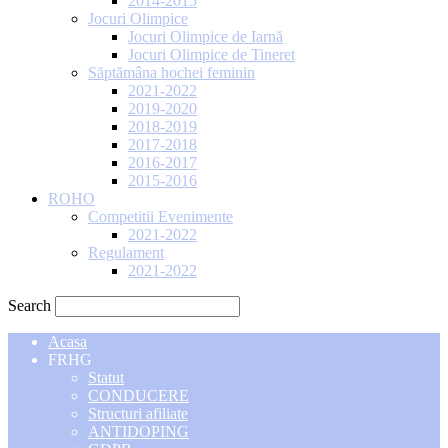
2014-2015
Jocuri Olimpice
Jocuri Olimpice de Iarnă
Jocuri Olimpice de Tineret
Săptămâna hochei feminin
2021-2022
2019-2020
2018-2019
2017-2018
2016-2017
2015-2016
ROHO
Competitii Evenimente
2021-2022
Regulament
2021-2022
Search
Acasa
FRHG
Statut
CONDUCERE
Structuri afiliate
ANTIDOPING