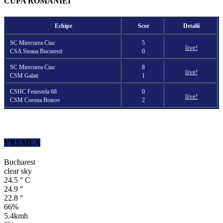
CUPA ROMANIEI
Echipe
Scor
Detalii
SC Miercurea Ciuc
5
live!
CSA Steaua Bucuresti
0
SC Miercurea Ciuc
8
live!
CSM Galati
1
CSHC Fenestela 68
0
live!
CSM Corona Brasov
2
VREMEA
Bucharest
clear sky
24.5
°
C
24.9
°
22.8
°
66%
5.4kmh