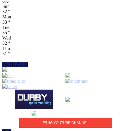
8%
Sun
32
°
Mon
33
°
Tue
35
°
Wed
32
°
Thu
31
°
PARTENERI
FRHG YOUTUBE CHANNEL