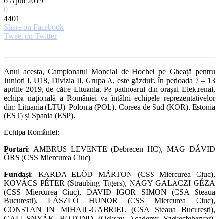
6 April 2019
0
4401
Share on Facebook
Tweet on Twitter
Anul acesta, Campionatul Mondial de Hochei pe Gheață pentru
Juniori I, U18, Divizia II, Grupa A, este găzduit, în perioada 7 – 13
aprilie 2019, de către Lituania. Pe patinoarul din orașul Elektrenai,
echipa națională a României va întâlni echipele reprezentativelor
din: Lituania (LTU), Polonia (POL), Coreea de Sud (KOR), Estonia
(EST) și Spania (ESP).
Echipa României:
Portari
: AMBRUS LEVENTE (Debrecen HC), MAG DÁVID
ŐRS (CSS Miercurea Ciuc)
Fundași
: KARDA ELŐD MÁRTON (CSS Miercurea Ciuc),
KOVÁCS PÉTER (Straubing Tigers), NAGY GALACZI GÉZA
(CSS Miercurea Ciuc), DAVID IGOR SIMON (CSA Steaua
București), LÁSZLÓ HUNOR (CSS Miercurea Ciuc),
CONSTANTIN MIHAIL-GABRIEL (CSA Steaua București),
GALUSNYÁK BOTOND (Ocksay Academy Szekesfehervar),