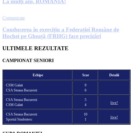
La mulți ani, ROMÂNIA!
Comunicate
Conducerea în exercițiu a Federației Române de
Hochei pe Gheață (FRHG) face precizări
ULTIMELE REZULTATE
CAMPIONAT SENIORI
Echipe
Scor
Detalii
CSM Galati
9
CSA Steaua Bucuresti
6
CSA Steaua Bucuresti
5
live!
CSM Galati
4
CSA Steaua Bucuresti
10
live!
Sportul Studentesc
1