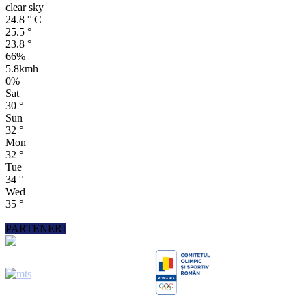
clear sky
24.8
°
C
25.5
°
23.8
°
66%
5.8kmh
0%
Sat
30
°
Sun
32
°
Mon
32
°
Tue
34
°
Wed
35
°
PARTENERI