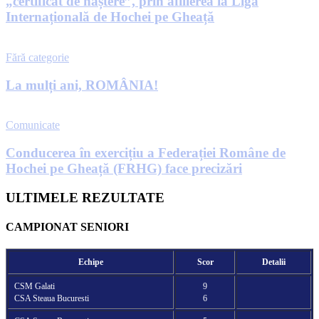
„certificat de naștere”, prin afilierea la Liga
Internațională de Hochei pe Gheață
Fără categorie
La mulți ani, ROMÂNIA!
Comunicate
Conducerea în exercițiu a Federației Române de
Hochei pe Gheață (FRHG) face precizări
ULTIMELE REZULTATE
CAMPIONAT SENIORI
Echipe
Scor
Detalii
CSM Galati
9
CSA Steaua Bucuresti
6