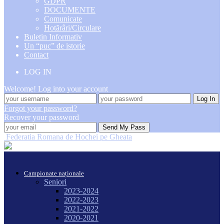
GDPR
DOCUMENTE
Comunicate
Hotărâri/Circulare
Buletin Informativ
Un “puc” de istorie
Contact
LOG IN
Welcome! Log into your account
Forgot your password?
Recover your password
Federatia Romana de Hochei pe Gheata
Campionate naționale
Seniori
2023-2024
2022-2023
2021-2022
2020-2021