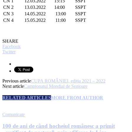
CN 1
12.03.2022
15:15
SSPT
CN 2
13.03.2022
14:00
SSPT
CN 3
14.05.2022
13:00
SSPT
CN 4
15.05.2022
11:00
SSPT
SHARE
Facebook
Twitter
Previous article
CUPA ROMÂNIEI, ediția 2021 – 2022
Next article
Campionatul Mondial de Senioare
RELATED ARTICLES
MORE FROM AUTHOR
Comunicate
100 de ani de când hocheiul românesc a primit