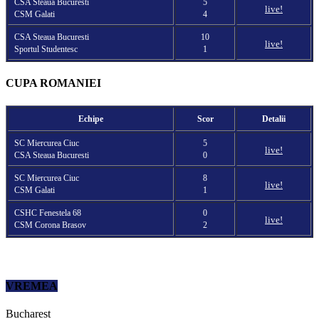
CSA Steaua Bucuresti
5
live!
CSM Galati
4
CSA Steaua Bucuresti
10
live!
Sportul Studentesc
1
CUPA ROMANIEI
Echipe
Scor
Detalii
SC Miercurea Ciuc
5
live!
CSA Steaua Bucuresti
0
SC Miercurea Ciuc
8
live!
CSM Galati
1
CSHC Fenestela 68
0
live!
CSM Corona Brasov
2
VREMEA
Bucharest