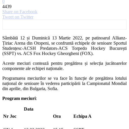
0
4439
Share on Facebook
Tweet on Twitter
Sâmbătă 12 și Duminică 13 Martie 2022, pe patinoarul Allianz-
Țiriac Arena din Otopeni, se confruntă echipele de senioare Sportul
Studențesc-ACSH Predators-ACS Torpedo Hockey București
(SSPT) vs. ACS Fox Hockey Gheorgheni (FOX).
Aceste meciuri contează pentru pregătirea și selecția jucătoarelor
componente ale echipei naționale.
Programarea meciurilor se va face în funcție de pregătirea lotului
național de senioare în vederea participării la Campionatul Mondial
din aprilie, din Bulgaria, Sofia.
Program meciuri
:
Data
Nr Joc
Ora
Echipa A