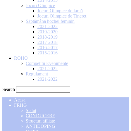
2014-2015
Jocuri Olimpice
Jocuri Olimpice de Iarnă
Jocuri Olimpice de Tineret
Săptămâna hochei feminin
2021-2022
2019-2020
2018-2019
2017-2018
2016-2017
2015-2016
ROHO
Competitii Evenimente
2021-2022
Regulament
2021-2022
Search
Acasa
FRHG
Statut
CONDUCERE
Structuri afiliate
ANTIDOPING