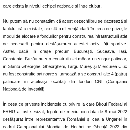
care exista la nivelul echipei naționale și între cluburi.
Nu putem să nu constatăm că acest dezechilibru se datorează și
faptului că a existat și există o diferență clară în ceea ce privește
modul de alocare a fondurilor pentru construirea infrastructurii atât
de necesară pentru desfășurarea acestei activitități sportive.
Astfel, dacă în orașe precum București, Suceava, Iași,
Constanța, Buzău nu s-a construit nici măcar un singur patinoar,
în Sfântu Gheorghe, Gheorgheni, Târgu Mureș și Miercurea Ciuc
au fost construite patinoare și urmează a se construi alte 4 (patru)
patinoare în aceleași localități din fonduri CNI (Compania
Națională de Investiții).
În ceea ce privește incidentele cu privire la care Biroul Federal al
FRHG a fost sesizat, legate de meciul din data de 8 mai 2022
desfășurat între reprezentantiva României și cea a Ungariei în
cadrul Campionatului Mondial de Hochei pe Gheață 2022 din