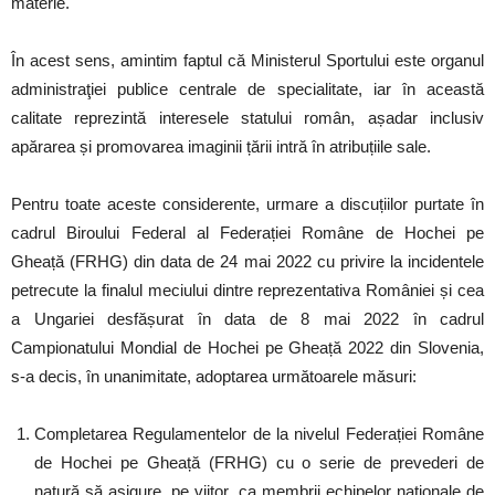
materie.
În acest sens, amintim faptul că Ministerul Sportului este organul
administraţiei publice centrale de specialitate, iar în această
calitate reprezintă interesele statului român, așadar inclusiv
apărarea și promovarea imaginii țării intră în atribuțiile sale.
Pentru toate aceste considerente, urmare a discuțiilor purtate în
cadrul Biroului Federal al Federației Române de Hochei pe
Gheață (FRHG) din data de 24 mai 2022 cu privire la incidentele
petrecute la finalul meciului dintre reprezentativa României și cea
a Ungariei desfășurat în data de 8 mai 2022 în cadrul
Campionatului Mondial de Hochei pe Gheață 2022 din Slovenia,
s-a decis, în unanimitate, adoptarea următoarele măsuri:
Completarea Regulamentelor de la nivelul Federației Române
de Hochei pe Gheață (FRHG) cu o serie de prevederi de
natură să asigure, pe viitor, ca membrii echipelor naționale de