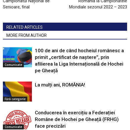
Campionatul Național de
România la Campionatele
Senioare, final
Mondiale sezonul 2022 – 2023
RELATED ARTICLES
MORE FROM AUTHOR
100 de ani de când hocheiul românesc a
primit „certificat de naștere”, prin
afilierea la Liga Internațională de Hochei
Comunicate
pe Gheață
La mulți ani, ROMÂNIA!
Fără categorie
Conducerea în exercițiu a Federației
Române de Hochei pe Gheață (FRHG)
face precizări
Comunicate