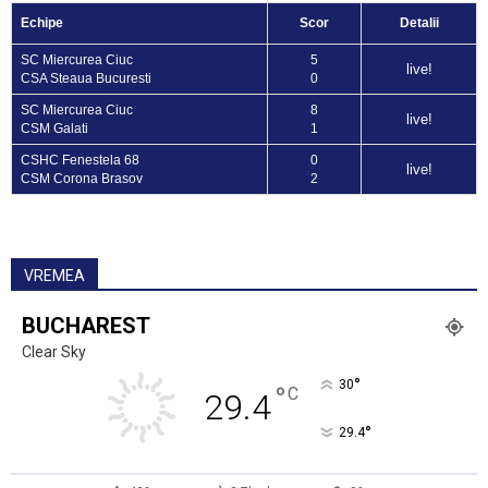
Echipe
Scor
Detalii
SC Miercurea Ciuc
5
live!
CSA Steaua Bucuresti
0
SC Miercurea Ciuc
8
live!
CSM Galati
1
CSHC Fenestela 68
0
live!
CSM Corona Brasov
2
VREMEA
BUCHAREST
Clear Sky
°
30
°
C
29.4
°
29.4