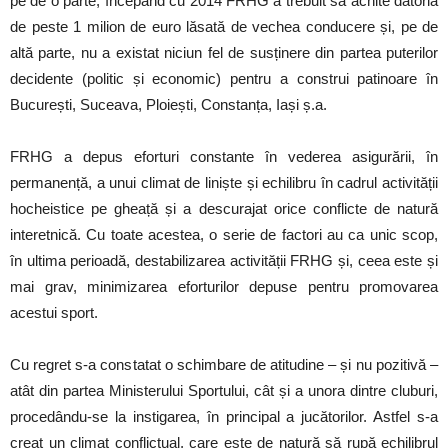
pe de o parte, începând cu 2014 FRHG a trebuit să achite datoria
de peste 1 milion de euro lăsată de vechea conducere și, pe de
altă parte, nu a existat niciun fel de susținere din partea puterilor
decidente (politic și economic) pentru a construi patinoare în
București, Suceava, Ploiești, Constanța, Iași ș.a.
FRHG a depus eforturi constante în vederea asigurării, în
permanență, a unui climat de liniște și echilibru în cadrul activității
hocheistice pe gheață și a descurajat orice conflicte de natură
interetnică. Cu toate acestea, o serie de factori au ca unic scop,
în ultima perioadă, destabilizarea activității FRHG și, ceea este și
mai grav, minimizarea eforturilor depuse pentru promovarea
acestui sport.
Cu regret s-a constatat o schimbare de atitudine – și nu pozitivă –
atât din partea Ministerului Sportului, cât și a unora dintre cluburi,
procedându-se la instigarea, în principal a jucătorilor. Astfel s-a
creat un climat conflictual, care este de natură să rupă echilibrul