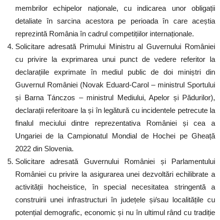
membrilor echipelor naționale, cu indicarea unor obligații
detaliate în sarcina acestora pe perioada în care aceștia
reprezintă România în cadrul competițiilor internaționale.
Solicitare adresată Primului Ministru al Guvernului României
cu privire la exprimarea unui punct de vedere referitor la
declarațiile exprimate în mediul public de doi miniștri din
Guvernul României (Novak Eduard-Carol – ministrul Sportului
și Barna Tánczos – ministrul Mediului, Apelor și Pădurilor),
declarații referitoare la și în legătură cu incidentele petrecute la
finalul meciului dintre reprezentativa României și cea a
Ungariei de la Campionatul Mondial de Hochei pe Gheață
2022 din Slovenia.
Solicitare adresată Guvernului României și Parlamentului
României cu privire la asigurarea unei dezvoltări echilibrate a
activității hocheistice, în special necesitatea stringentă a
construirii unei infrastructuri în județele și/sau localitățile cu
potențial demografic, economic și nu în ultimul rând cu tradiție