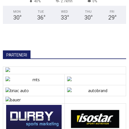
40%
2.7kmh
0%
MON
TUE
WED
THU
FRI
30
°
36
°
33
°
30
°
29
°
PARTENERI