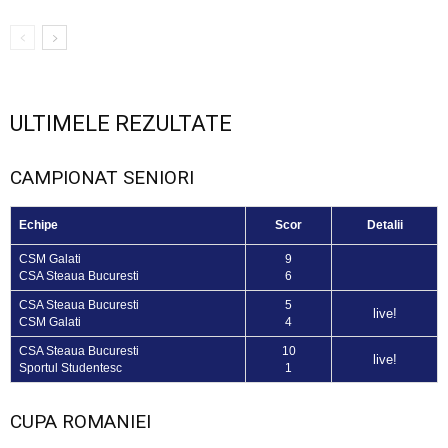
ULTIMELE REZULTATE
CAMPIONAT SENIORI
Echipe
Scor
Detalii
CSM Galati
9
CSA Steaua Bucuresti
6
CSA Steaua Bucuresti
5
live!
CSM Galati
4
CSA Steaua Bucuresti
10
live!
Sportul Studentesc
1
CUPA ROMANIEI