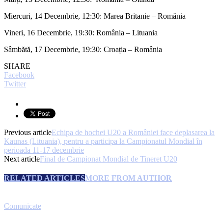
Miercuri, 14 Decembrie, 12:30: Marea Britanie – România
Vineri, 16 Decembrie, 19:30: România – Lituania
Sâmbătă, 17 Decembrie, 19:30: Croația – România
SHARE
Facebook
Twitter
Previous article
Echipa de hochei U20 a României face deplasarea la
Kaunas (Lituania), pentru a participa la Campionatul Mondial în
perioada 11-17 decembrie
Next article
Final de Campionat Mondial de Tineret U20
RELATED ARTICLES
MORE FROM AUTHOR
Comunicate