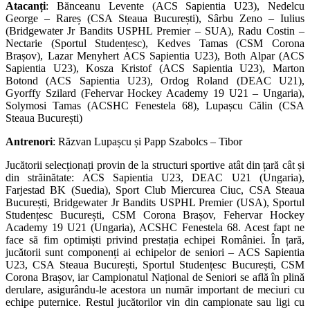
Atacanți
: Bănceanu Levente (ACS Sapientia U23), Nedelcu
George – Rareș (CSA Steaua București), Sârbu Zeno – Iulius
(Bridgewater Jr Bandits USPHL Premier – SUA), Radu Costin –
Nectarie (Sportul Studențesc), Kedves Tamas (CSM Corona
Brașov), Lazar Menyhert ACS Sapientia U23), Both Alpar (ACS
Sapientia U23), Kosza Kristof (ACS Sapientia U23), Marton
Botond (ACS Sapientia U23), Ordog Roland (DEAC U21),
Gyorffy Szilard (Fehervar Hockey Academy 19 U21 – Ungaria),
Solymosi Tamas (ACSHC Fenestela 68), Lupașcu Călin (CSA
Steaua București)
Antrenori
: Răzvan Lupașcu și Papp Szabolcs – Tibor
Jucătorii selecționați provin de la structuri sportive atât din țară cât și
din străinătate: ACS Sapientia U23, DEAC U21 (Ungaria),
Farjestad BK (Suedia), Sport Club Miercurea Ciuc, CSA Steaua
București, Bridgewater Jr Bandits USPHL Premier (USA), Sportul
Studențesc București, CSM Corona Brașov, Fehervar Hockey
Academy 19 U21 (Ungaria), ACSHC Fenestela 68. Acest fapt ne
face să fim optimiști privind prestația echipei României. În țară,
jucătorii sunt componenți ai echipelor de seniori – ACS Sapientia
U23, CSA Steaua București, Sportul Studențesc București, CSM
Corona Brașov, iar Campionatul Național de Seniori se află în plină
derulare, asigurându-le acestora un număr important de meciuri cu
echipe puternice. Restul jucătorilor vin din campionate sau ligi cu