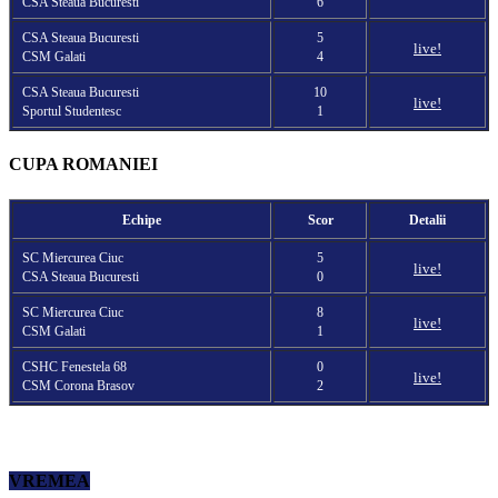
CSA Steaua Bucuresti
6
CSA Steaua Bucuresti
5
live!
CSM Galati
4
CSA Steaua Bucuresti
10
live!
Sportul Studentesc
1
CUPA ROMANIEI
Echipe
Scor
Detalii
SC Miercurea Ciuc
5
live!
CSA Steaua Bucuresti
0
SC Miercurea Ciuc
8
live!
CSM Galati
1
CSHC Fenestela 68
0
live!
CSM Corona Brasov
2
VREMEA