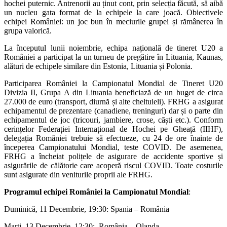
hochei puternic. Antrenorii au ținut cont, prin selecția făcută, să aibă
un nucleu gata format de la echipele la care joacă. Obiectivele
echipei României: un joc bun în meciurile grupei și rămânerea în
grupa valorică.
La începutul lunii noiembrie, echipa națională de tineret U20 a
României a participat la un turneu de pregătire în Lituania, Kaunas,
alături de echipele similare din Estonia, Lituania și Polonia.
Participarea României la Campionatul Mondial de Tineret U20
Divizia II, Grupa A din Lituania beneficiază de un buget de circa
27.000 de euro (transport, diurnă și alte cheltuieli). FRHG a asigurat
echipamentul de prezentare (canadiene, treninguri) dar și o parte din
echipamentul de joc (tricouri, jambiere, crose, căști etc.). Conform
cerințelor Federației Internațional de Hochei pe Gheață (IIHF),
delegația României trebuie să efectueze, cu 24 de ore înainte de
începerea Campionatului Mondial, teste COVID. De asemenea,
FRHG a încheiat polițele de asigurare de accidente sportive și
asigurările de călătorie care acoperă riscul COVID. Toate costurile
sunt asigurate din veniturile proprii ale FRHG.
Programul echipei României la Campionatul Mondial
:
Duminică, 11 Decembrie, 19:30: Spania – România
Marți, 13 Decembrie, 12:30: România – Olanda