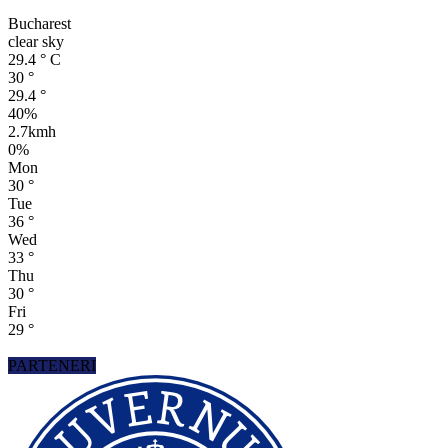
Bucharest
clear sky
29.4
°
C
30
°
29.4
°
40%
2.7kmh
0%
Mon
30
°
Tue
36
°
Wed
33
°
Thu
30
°
Fri
29
°
PARTENERI