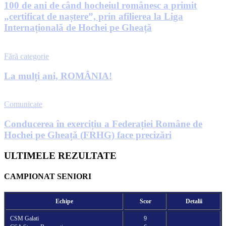
100 de ani de când hocheiul românesc a primit
„certificat de naștere”, prin afilierea la Liga
Internațională de Hochei pe Gheață
Fără categorie
La mulți ani, ROMÂNIA!
Comunicate
Conducerea în exercițiu a Federației Române de
Hochei pe Gheață (FRHG) face precizări
ULTIMELE REZULTATE
CAMPIONAT SENIORI
Echipe
Scor
Detalii
CSM Galati
9