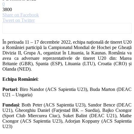
0
3800
Share on Facebook
Tweet on Twitter
În perioada 11 – 17 decembrie 2022, echipa națională de tineret U20
a României participă la Campionatul Mondial de Hochei pe Gheață
Divizia II, Grupa A, organizat în Lituania, la Kaunas. România va
avea ca adversare reprezentativele de tineret U20 din: Marea
Britanie (GBR), Spania (ESP), Lituania (LTU), Croatia (CRO) și
Olanda (NED).
Echipa României
:
Portari
: Biro Nandor (ACS Sapientia U23), Buda Marton (DEAC
U21 – Ungaria)
Fundași
: Both Peter (ACS Sapientia U23), Sandor Bence (DEAC
U21), Gheorghiu Daniel (Farjestad BK – Suedia), Bajko Csongor
(Sport Club Miercurea Ciuc), Suket Balint (DEAC U21), Mathe
Csongor (ACS Sapientia U23), Adorjan Koppany (ACS Sapientia
U23)