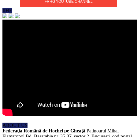
FRHG YOUTUBE CHANNEL
IIHF
ABOUT US
Federaţia Română de Hochei pe Gheaţă
Patinoarul Mihai
Flamaropol Bd. Basarabia nr. 35-37, sector 2, Bucureşti, cod postal