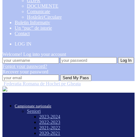
GDPR
DOCUMENTE
Comunicate
Hotărâri/Circulare
Buletin Informativ
Un “puc” de istorie
Contact
LOG IN
Welcome! Log into your account
Forgot your password?
Recover your password
Federatia Romana de Hochei pe Gheata
Campionate naționale
Seniori
2023-2024
2022-2023
2021-2022
2020-2021