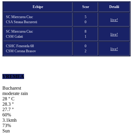
Echipe
Scor
Detalii
SC Miercurea Ciuc
5
live!
CSA Steaua Bucuresti
0
SC Miercurea Ciuc
8
live!
CSM Galati
1
CSHC Fenestela 68
0
live!
CSM Corona Brasov
2
VREMEA
Bucharest
moderate rain
28
°
C
28.3
°
27.7
°
60%
3.1kmh
73%
Sun