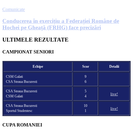
Comunicate
Conducerea în exercițiu a Federației Române de
Hochei pe Gheață (FRHG) face precizări
ULTIMELE REZULTATE
CAMPIONAT SENIORI
Echipe
Scor
Detalii
CSM Galati
9
CSA Steaua Bucuresti
6
CSA Steaua Bucuresti
5
live!
CSM Galati
4
CSA Steaua Bucuresti
10
live!
Sportul Studentesc
1
CUPA ROMANIEI