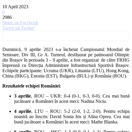
10 April 2023
0
2986
Share on Facebook
Tweet on Twitter
Duminică, 9 aprilie 2023 s-a încheiat Campionatul Mondial de
Senioare, Div III, Gr A. Turneul, desfășurat pe patinoarul Olimpic
din Brașov în perioada 3 – 9 aprilie, a fost organizat de către FRHG
împreună cu Direcția Administrare Infrastructură Sportivă Brașov.
Echipele participante: Ucraina (UKR), Lituania (LTU), Hong Kong,
China (HKG), Estonia (EST), Bulgaria (BUL) și România (ROU).
Rezultatele echipei României
:
3 aprilie
, ROU – UKR: 0-4 (0-1, 0-3, 0-0). Cea mai bună
jucătoare a României în acest meci: Nadina Niciu.
4 aprilie
, LTU – ROU: 5-2 (2-0, 1-2, 2-0). Pentru echipa
noastră au înscris: David Sonia Iris și Alina Oprea. Cea mai
bună jucătoare a României în acest meci: Mathe Blanka.
6 aprilie
, ROU – HKG: 1-3 (0-0, 0-1, 1-2). Pentru echipa