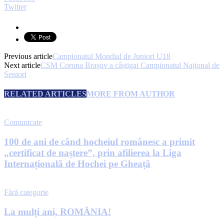
Twitter
Previous article
Campionatul Mondial de Juniori U18
Next article
CSM Corona Brașov a câștigat Campionatul Național de
Seniori
RELATED ARTICLES
MORE FROM AUTHOR
Comunicate
100 de ani de când hocheiul românesc a primit
„certificat de naștere”, prin afilierea la Liga
Internațională de Hochei pe Gheață
Fără categorie
La mulți ani, ROMÂNIA!