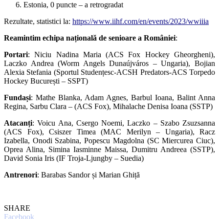
Estonia, 0 puncte – a retrogradat
Rezultate, statistici la:
https://www.iihf.com/en/events/2023/wwiiia
Reamintim echipa națională de senioare a României
:
Portari
: Niciu Nadina Maria (ACS Fox Hockey Gheorgheni),
Laczko Andrea (Worm Angels Dunaújváros – Ungaria), Bojian
Alexia Stefania (Sportul Studențesc-ACSH Predators-ACS Torpedo
Hockey București – SSPT)
Fundași
: Mathe Blanka, Adam Agnes, Barbul Ioana, Balint Anna
Regina, Sarbu Clara – (ACS Fox), Mihalache Denisa Ioana (SSTP)
Atacanț
i
: Voicu Ana, Csergo Noemi, Laczko – Szabo Zsuzsanna
(ACS Fox), Csiszer Timea (MAC Merilyn – Ungaria), Racz
Izabella, Onodi Szabina, Popescu Magdolna (SC Miercurea Ciuc),
Oprea Alina, Simina Iasminne Maissa, Dumitru Andreea (SSTP),
David Sonia Iris (IF Troja-Ljungby – Suedia)
Antrenori
: Barabas Sandor și Marian Ghiță
SHARE
Facebook