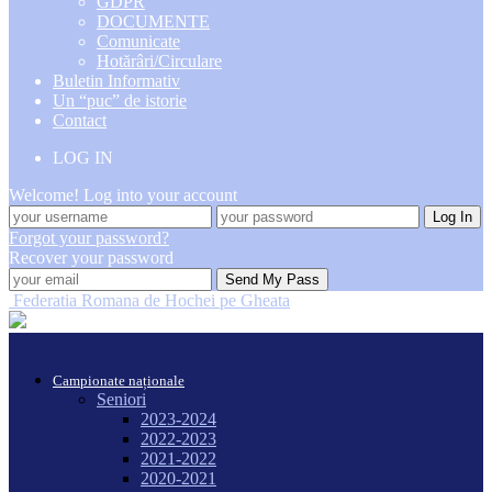
GDPR
DOCUMENTE
Comunicate
Hotărâri/Circulare
Buletin Informativ
Un “puc” de istorie
Contact
LOG IN
Welcome! Log into your account
Forgot your password?
Recover your password
Federatia Romana de Hochei pe Gheata
Campionate naționale
Seniori
2023-2024
2022-2023
2021-2022
2020-2021