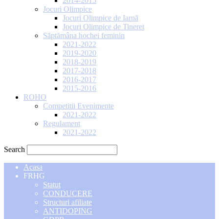
2014-2015
Jocuri Olimpice
Jocuri Olimpice de Iarnă
Jocuri Olimpice de Tineret
Săptămâna hochei feminin
2021-2022
2019-2020
2018-2019
2017-2018
2016-2017
2015-2016
ROHO
Competitii Evenimente
2021-2022
Regulament
2021-2022
Search
Acasa
FRHG
Statut
CONDUCERE
Structuri afiliate
ANTIDOPING