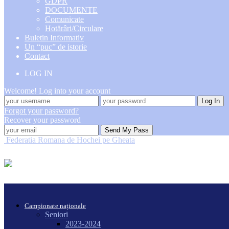
GDPR
DOCUMENTE
Comunicate
Hotărâri/Circulare
Buletin Informativ
Un “puc” de istorie
Contact
LOG IN
Welcome! Log into your account
Forgot your password?
Recover your password
Federatia Romana de Hochei pe Gheata
Campionate naționale
Seniori
2023-2024