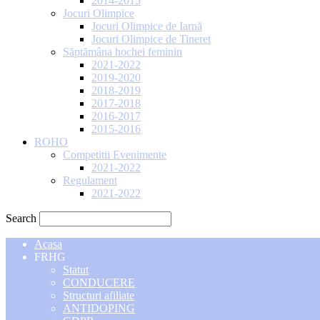
2014-2015
Jocuri Olimpice
Jocuri Olimpice de Iarnă
Jocuri Olimpice de Tineret
Săptămâna hochei feminin
2021-2022
2019-2020
2018-2019
2017-2018
2016-2017
2015-2016
ROHO
Competitii Evenimente
2021-2022
Regulament
2021-2022
Search
Acasa
FRHG
Statut
CONDUCERE
Structuri afiliate
ANTIDOPING