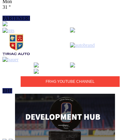
Mon
31
°
PARTENERI
FRHG YOUTUBE CHANNEL
IIHF