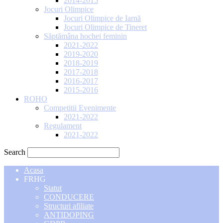
2014-2015
Jocuri Olimpice
Jocuri Olimpice de Iarnă
Jocuri Olimpice de Tineret
Săptămâna hochei feminin
2021-2022
2019-2020
2018-2019
2017-2018
2016-2017
2015-2016
ROHO
Competitii Evenimente
2021-2022
Regulament
2021-2022
Search
Acasa
FRHG
Statut
CONDUCERE
Structuri afiliate
ANTIDOPING