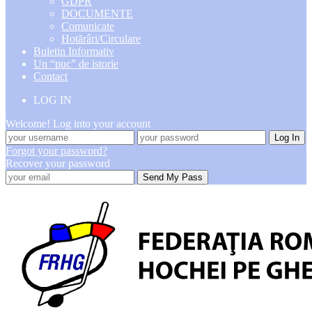
GDPR
DOCUMENTE
Comunicate
Hotărâri/Circulare
Buletin Informativ
Un “puc” de istorie
Contact
LOG IN
Welcome! Log into your account
Forgot your password?
Recover your password