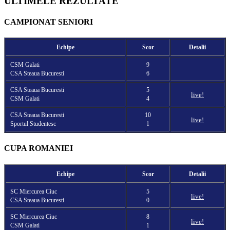
ULTIMELE REZULTATE
CAMPIONAT SENIORI
Echipe
Scor
Detalii
CSM Galati
9
CSA Steaua Bucuresti
6
CSA Steaua Bucuresti
5
live!
CSM Galati
4
CSA Steaua Bucuresti
10
live!
Sportul Studentesc
1
CUPA ROMANIEI
Echipe
Scor
Detalii
SC Miercurea Ciuc
5
live!
CSA Steaua Bucuresti
0
SC Miercurea Ciuc
8
live!
CSM Galati
1