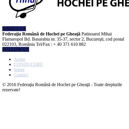
ABOUT US
Federaţia Română de Hochei pe Gheaţă
Patinoarul Mihai
Flamaropol Bd. Basarabia nr. 35-37, sector 2, Bucureşti, cod postal
022103, România Tel/Fax : + 40 371 610 882
FOLLOW US
Acasa
CONDUCERE
Statut
Contact
© 2016 Federaţia Română de Hochei pe Gheaţă - Toate drepturile
rezervate!