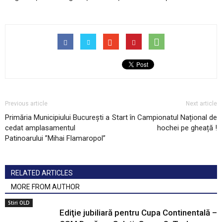
Previous article
Next article
Primăria Municipiului București a
Start în Campionatul Național de
cedat amplasamentul
hochei pe gheață !
Patinoarului ”Mihai Flamaropol”
RELATED ARTICLES
MORE FROM AUTHOR
Stiri OLD
Ediţie jubiliară pentru Cupa Continentală –