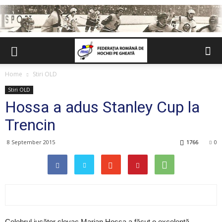
Home
Stiri OLD
Stiri OLD
Hossa a adus Stanley Cup la
Trencin
8 September 2015
1766
0
Celebrul jucător slovac Marian Hossa a făcut o excelentă