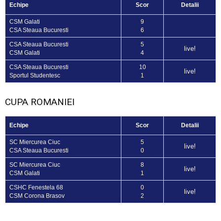
Echipe
Scor
Detalii
CSM Galati
9
CSA Steaua Bucuresti
6
CSA Steaua Bucuresti
5
live!
CSM Galati
4
CSA Steaua Bucuresti
10
live!
Sportul Studentesc
1
CUPA ROMANIEI
Echipe
Scor
Detalii
SC Miercurea Ciuc
5
live!
CSA Steaua Bucuresti
0
SC Miercurea Ciuc
8
live!
CSM Galati
1
CSHC Fenestela 68
0
live!
CSM Corona Brasov
2