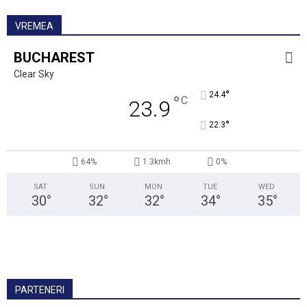
VREMEA
BUCHAREST
Clear Sky
°
24.4
°
C
23.9
°
22.3
64%
1.3kmh
0%
SAT
SUN
MON
TUE
WED
30
°
32
°
32
°
34
°
35
°
PARTENERI