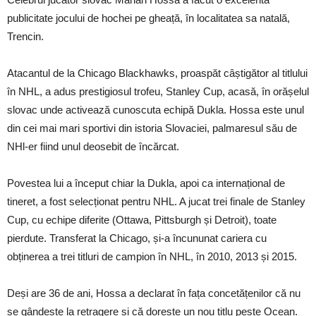
publicitate jocului de hochei pe gheață, în localitatea sa natală,
Trencin.
Atacantul de la Chicago Blackhawks, proaspăt câștigător al titlului
în NHL, a adus prestigiosul trofeu, Stanley Cup, acasă, în orășelul
slovac unde activează cunoscuta echipă Dukla. Hossa este unul
din cei mai mari sportivi din istoria Slovaciei, palmaresul său de
NHl-er fiind unul deosebit de încărcat.
Povestea lui a început chiar la Dukla, apoi ca internațional de
tineret, a fost selecționat pentru NHL. A jucat trei finale de Stanley
Cup, cu echipe diferite (Ottawa, Pittsburgh și Detroit), toate
pierdute. Transferat la Chicago, și-a încununat cariera cu
obținerea a trei titluri de campion în NHL, în 2010, 2013 și 2015.
Deși are 36 de ani, Hossa a declarat în fața concetățenilor că nu
se gândește la retragere și că dorește un nou titlu peste Ocean.