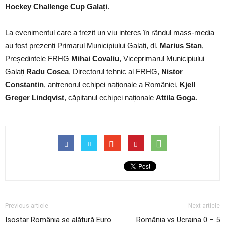
Hockey Challenge Cup Galați
.
La evenimentul care a trezit un viu interes în rândul mass-media
au fost prezenți Primarul Municipiului Galați, dl.
Marius Stan
,
Președintele FRHG
Mihai Covaliu
, Viceprimarul Municipiului
Galați
Radu Cosca
, Directorul tehnic al FRHG,
Nistor
Constantin
, antrenorul echipei naționale a României,
Kjell
Greger Lindqvist
, căpitanul echipei naționale
Attila Goga
.
Previous article
Next article
Isostar România se alătură Euro
România vs Ucraina 0 – 5