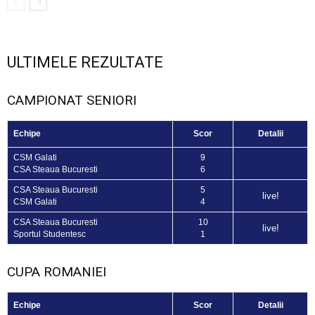
ULTIMELE REZULTATE
CAMPIONAT SENIORI
Echipe
Scor
Detalii
CSM Galati
9
CSA Steaua Bucuresti
6
CSA Steaua Bucuresti
5
live!
CSM Galati
4
CSA Steaua Bucuresti
10
live!
Sportul Studentesc
1
CUPA ROMANIEI
Echipe
Scor
Detalii