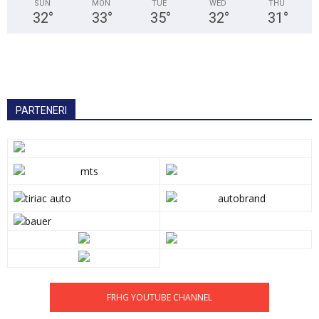
SUN
MON
TUE
WED
THU
32
°
33
°
35
°
32
°
31
°
PARTENERI
FRHG YOUTUBE CHANNEL