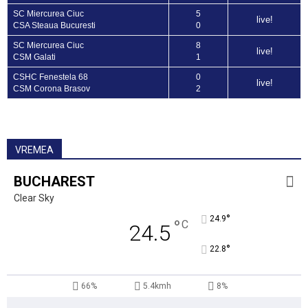
SC Miercurea Ciuc
5
live!
CSA Steaua Bucuresti
0
SC Miercurea Ciuc
8
live!
CSM Galati
1
CSHC Fenestela 68
0
live!
CSM Corona Brasov
2
VREMEA
BUCHAREST
Clear Sky
°
24.9
°
C
24.5
°
22.8
66%
5.4kmh
8%