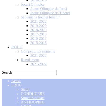
2014-2015
Jocuri Olimpice
Jocuri Olimpice de Iarnă
Jocuri Olimpice de Tineret
Săptămâna hochei feminin
2021-2022
2019-2020
2018-2019
2017-2018
2016-2017
2015-2016
ROHO
Competitii Evenimente
2021-2022
Regulament
2021-2022
Search
Acasa
FRHG
Statut
CONDUCERE
Structuri afiliate
ANTIDOPING