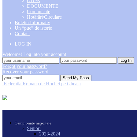
GDPR
DOCUMENTE
Comunicate
Hotărâri/Circulare
Buletin Informativ
Un “puc” de istorie
Contact
LOG IN
Welcome! Log into your account
Forgot your password?
Recover your password
Federatia Romana de Hochei pe Gheata
Campionate naționale
Seniori
2023-2024