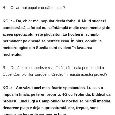
R: – Chiar mai popular decât fotbalul?
KGL: – Da, chiar mai popular decât fotbalul. Mulți suedezi
consideră că la fotbal nu se întâmplă multe evenimente și de
aceea spectacolul este plictisitor. La hochei în schimb,
permanent pe gheață se petrece ceva. În plus, condițiile
meteorologice din Suedia sunt evident în favoarea
hocheiului.
R: – Două echipe suedeze s-au întâlnit în finala primei ediții a
Cupei Campionilor Europeni. Credeți în reușita acestui proiect?
KGL: – Am văzut acel meci foarte spectaculos. Lulea s-a
impus în finală, pe teren propriu, 4-2 cu Frolunda. E dificil ca
proiectul unei Ligi a Campionilor la hochei să prindă imediat,
deoarece piața e deja suprasaturată. dar, treptat, sunt
convins că lucrurile vor merge bine.