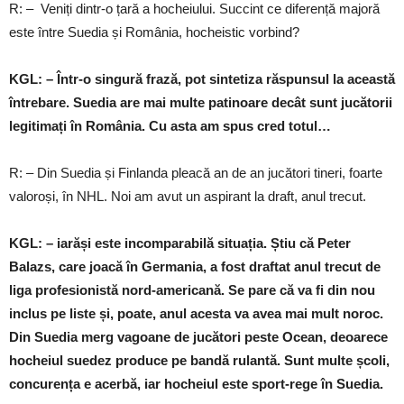
R: – Veniți dintr-o țară a hocheiului. Succint ce diferență majoră
este între Suedia și România, hocheistic vorbind?
KGL: – Într-o singură frază, pot sintetiza răspunsul la această
întrebare. Suedia are mai multe patinoare decât sunt jucătorii
legitimați în România. Cu asta am spus cred totul…
R: – Din Suedia și Finlanda pleacă an de an jucători tineri, foarte
valoroși, în NHL. Noi am avut un aspirant la draft, anul trecut.
KGL: – iarăși este incomparabilă situația. Știu că Peter
Balazs, care joacă în Germania, a fost draftat anul trecut de
liga profesionistă nord-americană. Se pare că va fi din nou
inclus pe liste și, poate, anul acesta va avea mai mult noroc.
Din Suedia merg vagoane de jucători peste Ocean, deoarece
hocheiul suedez produce pe bandă rulantă. Sunt multe școli,
concurența e acerbă, iar hocheiul este sport-rege în Suedia.