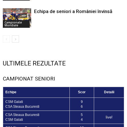
Echipa de seniori a României învinsă
Campionate
Mondiale
ULTIMELE REZULTATE
CAMPIONAT SENIORI
Echipe
Scor
Detalii
CSM Galati
9
CSA Steaua Bucuresti
6
CSA Steaua Bucuresti
5
live!
CSM Galati
4