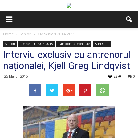
Home
Seniori
CM Seniori 2014-2015
Seniori
CM Seniori 2014-2015
Campionate Mondiale
Stiri OLD
Interviu exclusiv cu antrenorul
naționalei, Kjell Greg Lindqvist
25 March 2015
2370
0