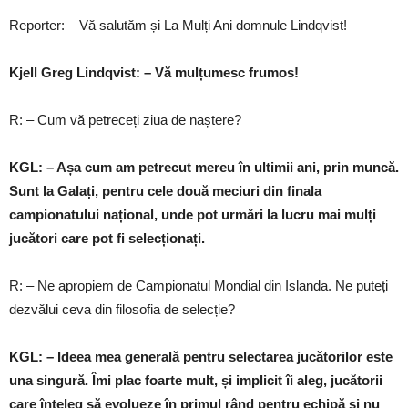
Reporter: – Vă salutăm și La Mulți Ani domnule Lindqvist!
Kjell Greg Lindqvist: – Vă mulțumesc frumos!
R: – Cum vă petreceți ziua de naștere?
KGL: – Așa cum am petrecut mereu în ultimii ani, prin muncă.
Sunt la Galați, pentru cele două meciuri din finala
campionatului național, unde pot urmări la lucru mai mulți
jucători care pot fi selecționați.
R: – Ne apropiem de Campionatul Mondial din Islanda. Ne puteți
dezvălui ceva din filosofia de selecție?
KGL: – Ideea mea generală pentru selectarea jucătorilor este
una singură. Îmi plac foarte mult, și implicit îi aleg, jucătorii
care înțeleg să evolueze în primul rând pentru echipă și nu