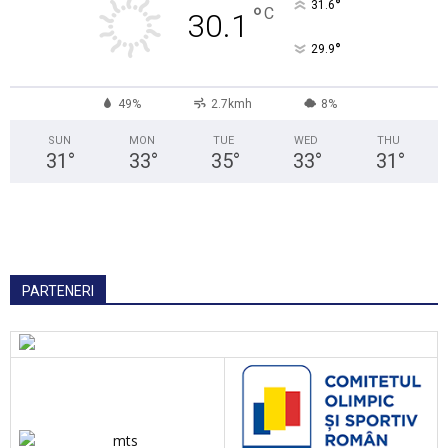
°
31.6
°
C
30.1
°
29.9
49%
2.7kmh
8%
SUN
MON
TUE
WED
THU
31
°
33
°
35
°
33
°
31
°
PARTENERI