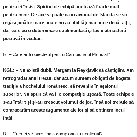
pentru ei înșiși. Spiritul de echipă contează foarte mult
pentru mine. De aceea poate că în avionul de Islanda se vor
regăsi jucători care poate nu au abilități mai bune decât alții,
dar care au o determinare suplimentară și fac o atmosferă
pozitivă în vestiar.
R: – Care ar fi obiectivul pentru Campionatul Mondial?
KGL: – Nu există dubii. Mergem la Reykjavik să câștigăm. Am
retrogradat anul trecut, dar acum suntem obligați de bogata
tradiție a hocheiului românesc, să revenim în eșalonul
superior. Nu spun că va fi o competiție ușoară. Toate echipele
s-au întărit și și-au crescut volumul de joc, însă noi trebuie să
contracarăm aceste argumente ale lor și să obținem locul
întâi.
R: – Cum vi se pare finala campionatului național?