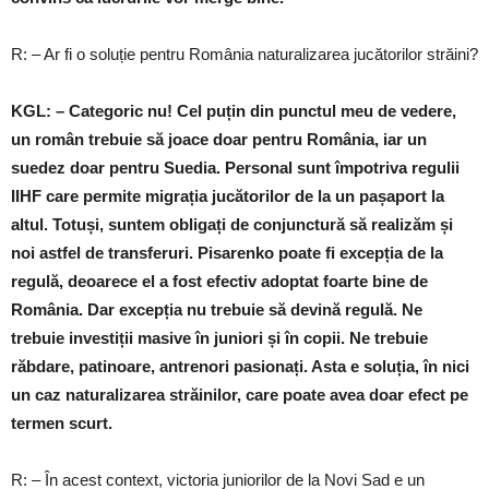
R: – Ar fi o soluție pentru România naturalizarea jucătorilor străini?
KGL: – Categoric nu! Cel puțin din punctul meu de vedere,
un român trebuie să joace doar pentru România, iar un
suedez doar pentru Suedia. Personal sunt împotriva regulii
IIHF care permite migrația jucătorilor de la un pașaport la
altul. Totuși, suntem obligați de conjunctură să realizăm și
noi astfel de transferuri. Pisarenko poate fi excepția de la
regulă, deoarece el a fost efectiv adoptat foarte bine de
România. Dar excepția nu trebuie să devină regulă. Ne
trebuie investiții masive în juniori și în copii. Ne trebuie
răbdare, patinoare, antrenori pasionați. Asta e soluția, în nici
un caz naturalizarea străinilor, care poate avea doar efect pe
termen scurt.
R: – În acest context, victoria juniorilor de la Novi Sad e un