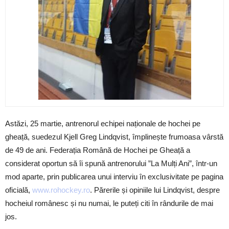
Astăzi, 25 martie, antrenorul echipei naționale de hochei pe
gheață, suedezul Kjell Greg Lindqvist, împlinește frumoasa vârstă
de 49 de ani. Federația Română de Hochei pe Gheață a
considerat oportun să îi spună antrenorului ”La Mulți Ani”, într-un
mod aparte, prin publicarea unui interviu în exclusivitate pe pagina
oficială,
www.rohockey.ro
. Părerile și opiniile lui Lindqvist, despre
hocheiul românesc și nu numai, le puteți citi în rândurile de mai
jos.