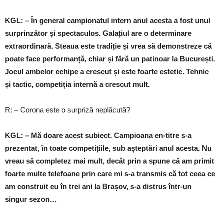
KGL: – În general campionatul intern anul acesta a fost unul
surprinzător și spectaculos. Galațiul are o determinare
extraordinară. Steaua este tradiție și vrea să demonstreze că
poate face performanță, chiar și fără un patinoar la București.
Jocul ambelor echipe a crescut și este foarte estetic. Tehnic
și tactic, competiția internă a crescut mult.
R: – Corona este o surpriză neplăcută?
KGL: – Mă doare acest subiect. Campioana en-titre s-a
prezentat, în toate competițiile, sub așteptări anul acesta. Nu
vreau să completez mai mult, decât prin a spune că am primit
foarte multe telefoane prin care mi s-a transmis că tot ceea ce
am construit eu în trei ani la Brașov, s-a distrus într-un
singur sezon…