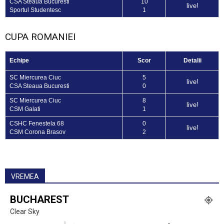
CSA Steaua Bucuresti
10
live!
Sportul Studentesc
1
CUPA ROMANIEI
Echipe
Scor
Detalii
SC Miercurea Ciuc
5
live!
CSA Steaua Bucuresti
0
SC Miercurea Ciuc
8
live!
CSM Galati
1
CSHC Fenestela 68
0
live!
CSM Corona Brasov
2
VREMEA
BUCHAREST
Clear Sky