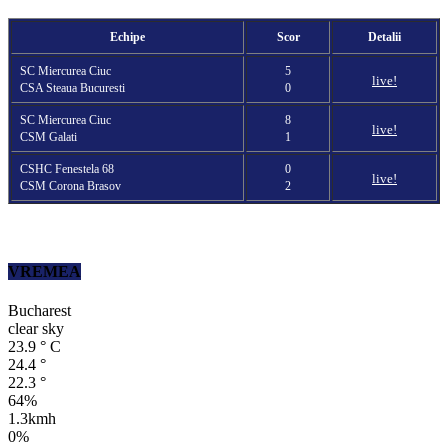
Echipe
Scor
Detalii
SC Miercurea Ciuc
5
live!
CSA Steaua Bucuresti
0
SC Miercurea Ciuc
8
live!
CSM Galati
1
CSHC Fenestela 68
0
live!
CSM Corona Brasov
2
VREMEA
Bucharest
clear sky
23.9
°
C
24.4
°
22.3
°
64%
1.3kmh
0%