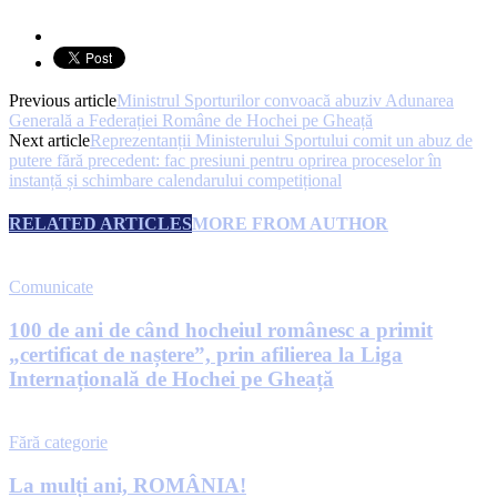
Previous article
Ministrul Sporturilor convoacă abuziv Adunarea
Generală a Federației Române de Hochei pe Gheață
Next article
Reprezentanții Ministerului Sportului comit un abuz de
putere fără precedent: fac presiuni pentru oprirea proceselor în
instanță și schimbare calendarului competițional
RELATED ARTICLES
MORE FROM AUTHOR
Comunicate
100 de ani de când hocheiul românesc a primit
„certificat de naștere”, prin afilierea la Liga
Internațională de Hochei pe Gheață
Fără categorie
La mulți ani, ROMÂNIA!