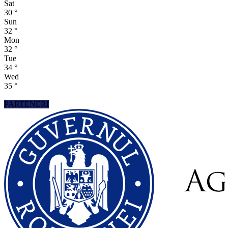
Sat
30
°
Sun
32
°
Mon
32
°
Tue
34
°
Wed
35
°
PARTENERI