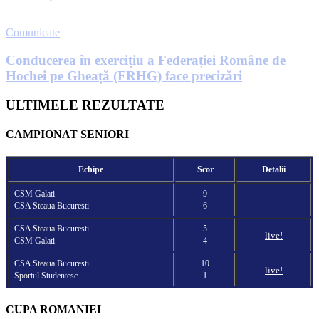
Comunicate
Conducerea în exercițiu a Federației Române de
Hochei pe Gheață (FRHG) face precizări
ULTIMELE REZULTATE
CAMPIONAT SENIORI
Echipe
Scor
Detalii
CSM Galati
9
CSA Steaua Bucuresti
6
CSA Steaua Bucuresti
5
live!
CSM Galati
4
CSA Steaua Bucuresti
10
live!
Sportul Studentesc
1
CUPA ROMANIEI