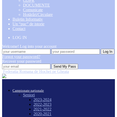
GDPR
DOCUMENTE
Comunicate
Hotărâri/Circulare
Buletin Informativ
Un “puc” de istorie
Contact
LOG IN
Welcome! Log into your account
Forgot your password?
Recover your password
Federatia Romana de Hochei pe Gheata
Campionate naționale
Seniori
2023-2024
2022-2023
2021-2022
2020-2021