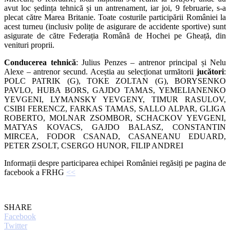
avut loc ședința tehnică și un antrenament, iar joi, 9 februarie, s-a
plecat către Marea Britanie. Toate costurile participării României la
acest turneu (inclusiv polițe de asigurare de accidente sportive) sunt
asigurate de către Federația Română de Hochei pe Gheață, din
venituri proprii.
Conducerea tehnică
: Julius Penzes – antrenor principal și Nelu
Alexe – antrenor secund. Aceștia au selecționat următorii
jucători
:
POLC PATRIK (G), TOKE ZOLTAN (G), BORYSENKO
PAVLO, HUBA BORS, GAJDO TAMAS, YEMELIANENKO
YEVGENI, LYMANSKY YEVGENY, TIMUR RASULOV,
CSIBI FERENCZ, FARKAS TAMAS, SALLO ALPAR, GLIGA
ROBERTO, MOLNAR ZSOMBOR, SCHACKOV YEVGENI,
MATYAS KOVACS, GAJDO BALASZ, CONSTANTIN
MIRCEA, FODOR CSANAD, CASANEANU EDUARD,
PETER ZSOLT, CSERGO HUNOR, FILIP ANDREI
Informații despre participarea echipei României regăsiți pe pagina de
facebook a FRHG
<<
SHARE
Facebook
Twitter