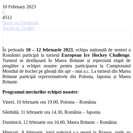
10 February 2023
0
4512
Share on Facebook
Tweet on Twitter
În perioada
10 – 12 februarie 2023
, echipa națională de seniori a
României participă la turneul
European Ice Hockey Challenge
.
Turneul se desfășoară în Marea Britanie și reprezintă etapă de
pregătire a echipei noastre pentru participarea la Campionatul
Mondial de hochei pe gheață din apr – mai a.c. La turneul din Marea
Britanie participă reprezentativele din Polonia, Japonia și Marea
Britanie.
Programul meciurilor echipei noastre
:
Vineri, 10 februarie ora 19.00, Polonia – România
Sâmbătă, 11 februarie ora 14.30, România – Japonia
Duminică, 12 februarie ora 16.00, Marea Britanie – România
Miercuri, 8 februarie, lotul național s-a reunit la Brașov, unde au