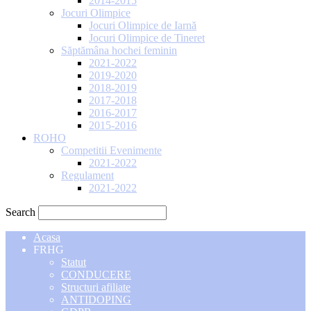
2014-2015
Jocuri Olimpice
Jocuri Olimpice de Iarnă
Jocuri Olimpice de Tineret
Săptămâna hochei feminin
2021-2022
2019-2020
2018-2019
2017-2018
2016-2017
2015-2016
ROHO
Competitii Evenimente
2021-2022
Regulament
2021-2022
Search
Acasa
FRHG
Statut
CONDUCERE
Structuri afiliate
ANTIDOPING