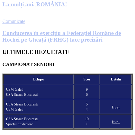
La mulți ani, ROMÂNIA!
Comunicate
Conducerea în exercițiu a Federației Române de
Hochei pe Gheață (FRHG) face precizări
ULTIMELE REZULTATE
CAMPIONAT SENIORI
Echipe
Scor
Detalii
CSM Galati
9
CSA Steaua Bucuresti
6
CSA Steaua Bucuresti
5
live!
CSM Galati
4
CSA Steaua Bucuresti
10
live!
Sportul Studentesc
1