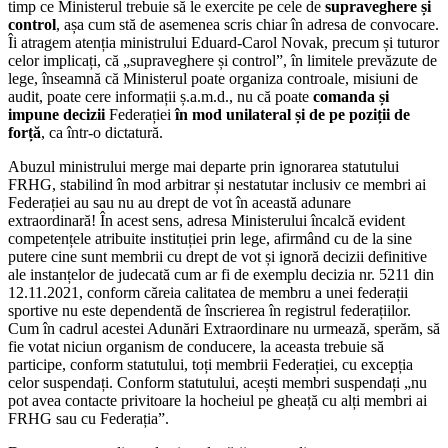
timp ce Ministerul trebuie să le exercite pe cele de
supraveghere și
control
, așa cum stă de asemenea scris chiar în adresa de convocare.
Îi atragem atenția ministrului Eduard-Carol Novak, precum și tuturor
celor implicați, că „supraveghere și control”, în limitele prevăzute de
lege, înseamnă că Ministerul poate organiza controale, misiuni de
audit, poate cere informații ș.a.m.d., nu că poate
comanda și
impune decizii
Federației
în mod
unilateral și de
pe poziții de
forță
, ca într-o dictatură.
Abuzul ministrului merge mai departe prin ignorarea statutului
FRHG, stabilind în mod arbitrar și nestatutar inclusiv ce membri ai
Federației au sau nu au drept de vot în această adunare
extraordinară! În acest sens, adresa Ministerului încalcă evident
competențele atribuite instituției prin lege, afirmând cu de la sine
putere cine sunt membrii cu drept de vot și ignoră decizii definitive
ale instanțelor de judecată cum ar fi de exemplu decizia nr. 5211 din
12.11.2021, conform căreia calitatea de membru a unei federații
sportive nu este dependentă de înscrierea în registrul federațiilor.
Cum în cadrul acestei Adunări Extraordinare nu urmează, sperăm, să
fie votat niciun organism de conducere, la aceasta trebuie să
participe, conform statutului, toți membrii Federației, cu excepția
celor suspendați. Conform statutului, acești membri suspendați „nu
pot avea contacte privitoare la hocheiul pe gheață cu alți membri ai
FRHG sau cu Federația”.