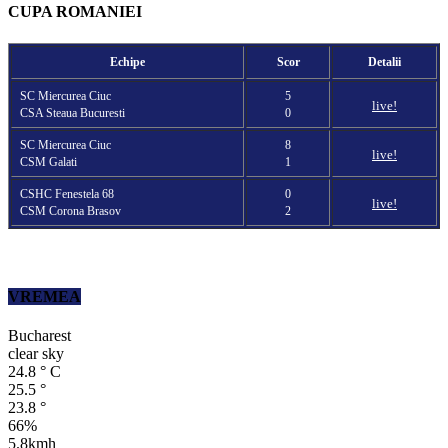
CUPA ROMANIEI
Echipe
Scor
Detalii
SC Miercurea Ciuc
5
live!
CSA Steaua Bucuresti
0
SC Miercurea Ciuc
8
live!
CSM Galati
1
CSHC Fenestela 68
0
live!
CSM Corona Brasov
2
VREMEA
Bucharest
clear sky
24.8
°
C
25.5
°
23.8
°
66%
5.8kmh