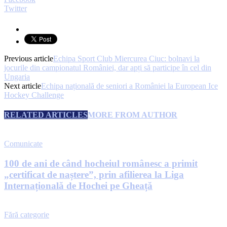
Twitter
Previous article
Echipa Sport Club Miercurea Ciuc: bolnavi la
jocurile din campionatul României, dar apți să participe în cel din
Ungaria
Next article
Echipa națională de seniori a României la European Ice
Hockey Challenge
RELATED ARTICLES
MORE FROM AUTHOR
Comunicate
100 de ani de când hocheiul românesc a primit
„certificat de naștere”, prin afilierea la Liga
Internațională de Hochei pe Gheață
Fără categorie