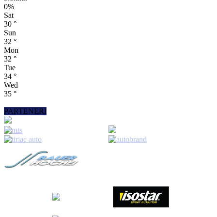
0%
Sat
30
°
Sun
32
°
Mon
32
°
Tue
34
°
Wed
35
°
PARTENERI