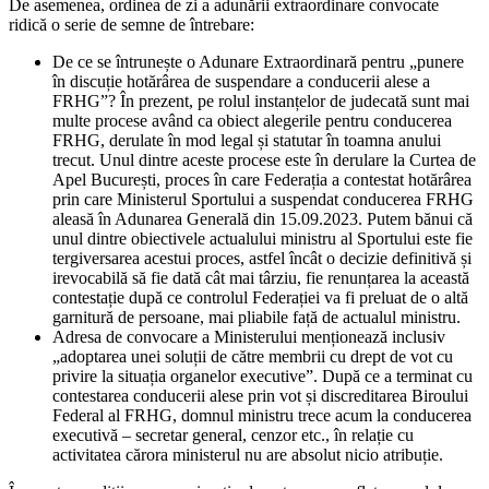
De asemenea, ordinea de zi a adunării extraordinare convocate
ridică o serie de semne de întrebare:
De ce se întrunește o Adunare Extraordinară pentru „punere
în discuție hotărârea de suspendare a conducerii alese a
FRHG”? În prezent, pe rolul instanțelor de judecată sunt mai
multe procese având ca obiect alegerile pentru conducerea
FRHG, derulate în mod legal și statutar în toamna anului
trecut. Unul dintre aceste procese este în derulare la Curtea de
Apel București, proces în care Federația a contestat hotărârea
prin care Ministerul Sportului a suspendat conducerea FRHG
aleasă în Adunarea Generală din 15.09.2023. Putem bănui că
unul dintre obiectivele actualului ministru al Sportului este fie
tergiversarea acestui proces, astfel încât o decizie definitivă și
irevocabilă să fie dată cât mai târziu, fie renunțarea la această
contestație după ce controlul Federației va fi preluat de o altă
garnitură de persoane, mai pliabile față de actualul ministru.
Adresa de convocare a Ministerului menționează inclusiv
„adoptarea unei soluții de către membrii cu drept de vot cu
privire la situația organelor executive”. După ce a terminat cu
contestarea conducerii alese prin vot și discreditarea Biroului
Federal al FRHG, domnul ministru trece acum la conducerea
executivă – secretar general, cenzor etc., în relație cu
activitatea cărora ministerul nu are absolut nicio atribuție.