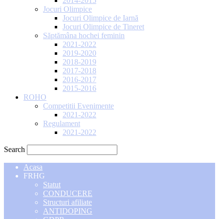
2014-2015
Jocuri Olimpice
Jocuri Olimpice de Iarnă
Jocuri Olimpice de Tineret
Săptămâna hochei feminin
2021-2022
2019-2020
2018-2019
2017-2018
2016-2017
2015-2016
ROHO
Competitii Evenimente
2021-2022
Regulament
2021-2022
Search
Acasa
FRHG
Statut
CONDUCERE
Structuri afiliate
ANTIDOPING