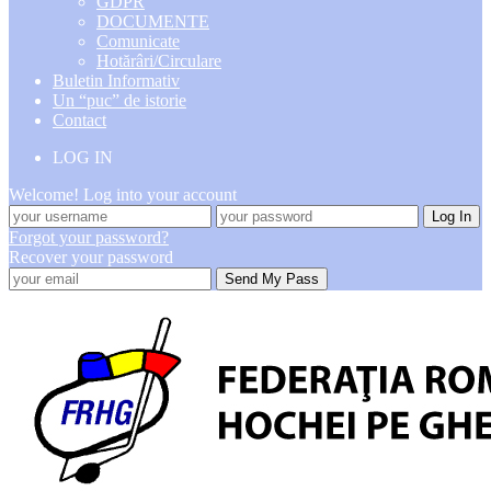
GDPR
DOCUMENTE
Comunicate
Hotărâri/Circulare
Buletin Informativ
Un “puc” de istorie
Contact
LOG IN
Welcome! Log into your account
Forgot your password?
Recover your password