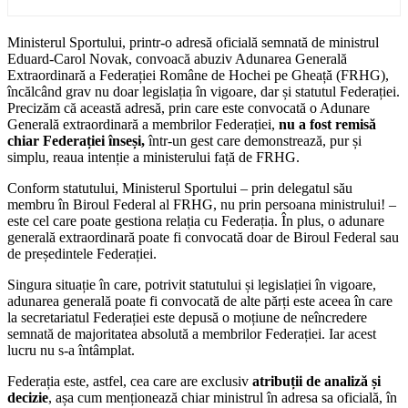
Ministerul Sportului, printr-o adresă oficială semnată de ministrul
Eduard-Carol Novak, convoacă abuziv Adunarea Generală
Extraordinară a Federației Române de Hochei pe Gheață (FRHG),
încălcând grav nu doar legislația în vigoare, dar și statutul Federației.
Precizăm că această adresă, prin care este convocată o Adunare
Generală extraordinară a membrilor Federației,
nu a fost remisă
chiar Federației înseși,
într-un gest care demonstrează, pur și
simplu, reaua intenție a ministerului față de FRHG.
Conform statutului, Ministerul Sportului – prin delegatul său
membru în Biroul Federal al FRHG, nu prin persoana ministrului! –
este cel care poate gestiona relația cu Federația. În plus, o adunare
generală extraordinară poate fi convocată doar de Biroul Federal sau
de președintele Federației.
Singura situație în care, potrivit statutului și legislației în vigoare,
adunarea generală poate fi convocată de alte părți este aceea în care
la secretariatul Federației este depusă o moțiune de neîncredere
semnată de majoritatea absolută a membrilor Federației. Iar acest
lucru nu s-a întâmplat.
Federația este, astfel, cea care are exclusiv
atribuții de analiză și
decizie
, așa cum menționează chiar ministrul în adresa sa oficială, în