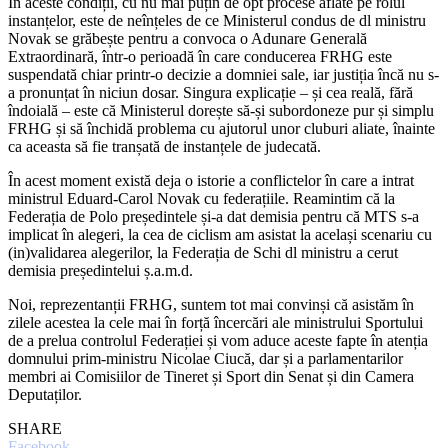
În aceste condiții, cu nu mai puțin de opt procese aflate pe rolul
instanțelor, este de neînțeles de ce Ministerul condus de dl ministru
Novak se grăbește pentru a convoca o Adunare Generală
Extraordinară, într-o perioadă în care conducerea FRHG este
suspendată chiar printr-o decizie a domniei sale, iar justiția încă nu s-
a pronunțat în niciun dosar. Singura explicație – și cea reală, fără
îndoială – este că Ministerul dorește să-și subordoneze pur și simplu
FRHG și să închidă problema cu ajutorul unor cluburi aliate, înainte
ca aceasta să fie tranșată de instanțele de judecată.
În acest moment există deja o istorie a conflictelor în care a intrat
ministrul Eduard-Carol Novak cu federațiile. Reamintim că la
Federația de Polo președintele și-a dat demisia pentru că MTS s-a
implicat în alegeri, la cea de ciclism am asistat la același scenariu cu
(in)validarea alegerilor, la Federația de Schi dl ministru a cerut
demisia președintelui ș.a.m.d.
Noi, reprezentanții FRHG, suntem tot mai convinși că asistăm în
zilele acestea la cele mai în forță încercări ale ministrului Sportului
de a prelua controlul Federației și vom aduce aceste fapte în atenția
domnului prim-ministru Nicolae Ciucă, dar și a parlamentarilor
membri ai Comisiilor de Tineret și Sport din Senat și din Camera
Deputaților.
SHARE
Facebook