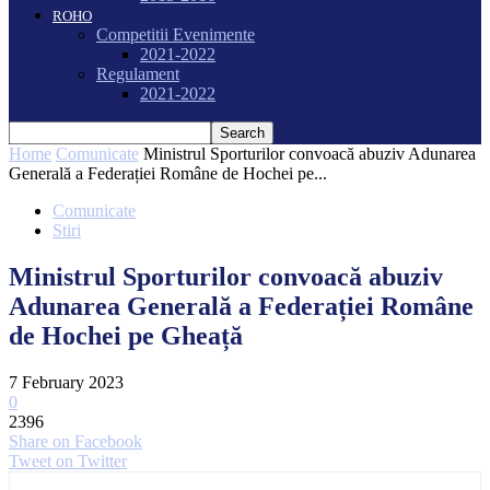
ROHO
Competitii Evenimente
2021-2022
Regulament
2021-2022
Home
Comunicate
Ministrul Sporturilor convoacă abuziv Adunarea
Generală a Federației Române de Hochei pe...
Comunicate
Stiri
Ministrul Sporturilor convoacă abuziv
Adunarea Generală a Federației Române
de Hochei pe Gheață
7 February 2023
0
2396
Share on Facebook
Tweet on Twitter