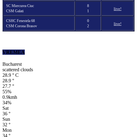
SC Miercurea Ciuc
8
live!
CSM Galati
1
CSHC Fenestela 68
0
live!
CSM Corona Brasov
2
VREMEA
Bucharest
scattered clouds
28.9
°
C
28.9
°
27.7
°
55%
0.9kmh
34%
Sat
36
°
Sun
32
°
Mon
34
°