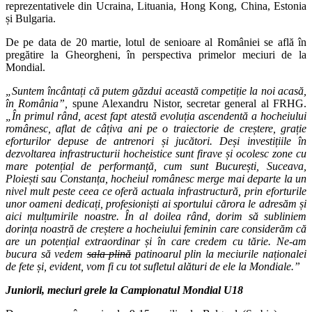
reprezentativele din Ucraina, Lituania, Hong Kong, China, Estonia
și Bulgaria.
De pe data de 20 martie, lotul de senioare al României se află în
pregătire la Gheorgheni, în perspectiva primelor meciuri de la
Mondial.
„Suntem încântați că putem găzdui această competiție la noi acasă,
în România”,
spune Alexandru Nistor, secretar general al FRHG.
„În primul rând, acest fapt atestă evoluția ascendentă a hocheiului
românesc, aflat de câțiva ani pe o traiectorie de creștere, grație
eforturilor depuse de antrenori și jucători. Deși investițiile în
dezvoltarea infrastructurii hocheistice sunt firave și ocolesc zone cu
mare potențial de performanță, cum sunt București, Suceava,
Ploiești sau Constanța, hocheiul românesc merge mai departe la un
nivel mult peste ceea ce oferă actuala infrastructură, prin eforturile
unor oameni dedicați, profesioniști ai sportului cărora le adresăm și
aici mulțumirile noastre. În al doilea rând, dorim să subliniem
dorința noastră de creștere a hocheiului feminin care considerăm că
are un potențial extraordinar și în care credem cu tărie. Ne-am
bucura să vedem
sala plină
patinoarul plin la meciurile naționalei
de fete și, evident, vom fi cu tot sufletul alături de ele la Mondiale.”
Juniorii, meciuri grele la Campionatul Mondial U18