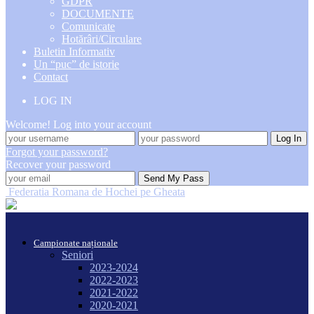
GDPR
DOCUMENTE
Comunicate
Hotărâri/Circulare
Buletin Informativ
Un “puc” de istorie
Contact
LOG IN
Welcome! Log into your account
Forgot your password?
Recover your password
Federatia Romana de Hochei pe Gheata
Campionate naționale
Seniori
2023-2024
2022-2023
2021-2022
2020-2021