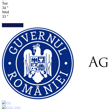
Tue
34
°
Wed
33
°
PARTENERI