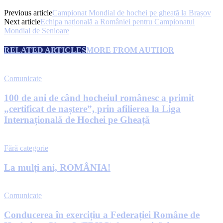
Previous article
Campionat Mondial de hochei pe gheață la Brașov
Next article
Echipa națională a României pentru Campionatul
Mondial de Senioare
RELATED ARTICLES
MORE FROM AUTHOR
Comunicate
100 de ani de când hocheiul românesc a primit
„certificat de naștere”, prin afilierea la Liga
Internațională de Hochei pe Gheață
Fără categorie
La mulți ani, ROMÂNIA!
Comunicate
Conducerea în exercițiu a Federației Române de