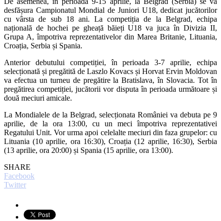
De asemenea, în perioada 9-15 aprilie, la Belgrad (Serbia) se va
desfășura Campionatul Mondial de Juniori U18, dedicat jucătorilor
cu vârsta de sub 18 ani. La competiția de la Belgrad, echipa
națională de hochei pe gheață băieți U18 va juca în Divizia II,
Grupa A, împotriva reprezentativelor din Marea Britanie, Lituania,
Croația, Serbia și Spania.
Anterior debutului competiției, în perioada 3-7 aprilie, echipa
selecționată și pregătită de Laszlo Kovacs și Horvat Ervin Moldovan
va efectua un turneu de pregătire la Bratislava, în Slovacia. Tot în
pregătirea competiției, jucătorii vor disputa în perioada următoare și
două meciuri amicale.
La Mondialele de la Belgrad, selecționata României va debuta pe 9
aprilie, de la ora 13:00, cu un meci împotriva reprezentativei
Regatului Unit. Vor urma apoi celelalte meciuri din faza grupelor: cu
Lituania (10 aprilie, ora 16:30), Croația (12 aprilie, 16:30), Serbia
(13 aprilie, ora 20:00) și Spania (15 aprilie, ora 13:00).
SHARE
Facebook
Twitter