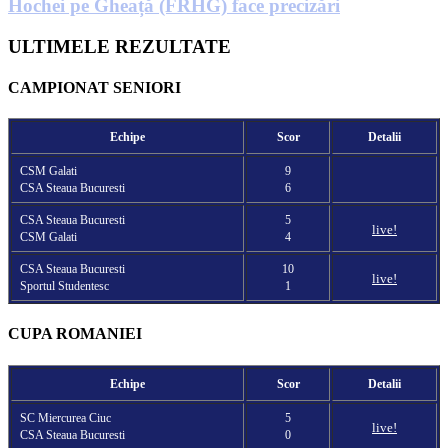
Hochei pe Gheață (FRHG) face precizări
ULTIMELE REZULTATE
CAMPIONAT SENIORI
Echipe
Scor
Detalii
CSM Galati
9
CSA Steaua Bucuresti
6
CSA Steaua Bucuresti
5
live!
CSM Galati
4
CSA Steaua Bucuresti
10
live!
Sportul Studentesc
1
CUPA ROMANIEI
Echipe
Scor
Detalii
SC Miercurea Ciuc
5
live!
CSA Steaua Bucuresti
0