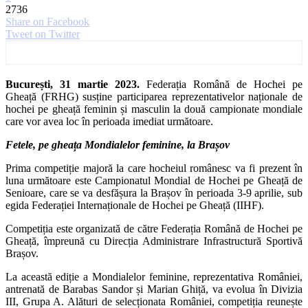
2736
Share on Facebook
Tweet on Twitter
București, 31 martie 2023.
Federația Română de Hochei pe
Gheață (FRHG) susține participarea reprezentativelor naționale de
hochei pe gheață feminin și masculin la două campionate mondiale
care vor avea loc în perioada imediat următoare.
Fetele, pe gheața Mondialelor feminine, la Brașov
Prima competiție majoră la care hocheiul românesc va fi prezent în
luna următoare este Campionatul Mondial de Hochei pe Gheață de
Senioare, care se va desfășura la Brașov în perioada 3-9 aprilie, sub
egida Federației Internaționale de Hochei pe Gheață (IIHF).
Competiția este organizată de către Federația Română de Hochei pe
Gheață, împreună cu Direcția Administrare Infrastructură Sportivă
Brașov.
La această ediție a Mondialelor feminine, reprezentativa României,
antrenată de Barabas Sandor și Marian Ghiță, va evolua în Divizia
III, Grupa A. Alături de selecționata României, competiția reunește