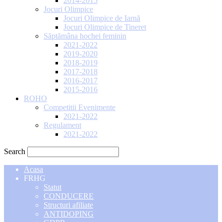
2014-2015
Jocuri Olimpice
Jocuri Olimpice de Iarnă
Jocuri Olimpice de Tineret
Săptămâna hochei feminin
2021-2022
2019-2020
2018-2019
2017-2018
2016-2017
2015-2016
ROHO
Competitii Evenimente
2021-2022
Regulament
2021-2022
Search
Acasa
FRHG
Statut
CONDUCERE
Structuri afiliate
ANTIDOPING