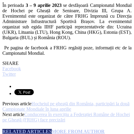
În perioada
3 – 9 aprilie 2023
se desfășoară Campionatul Mondial
de Hochei pe Gheață de Senioare, Divizia III, Grupa A.
Evenimentul este organizat de către FRHG împreună cu Direcția
Administrare Infrastructură Sportivă Brașov. La evenimentul
organizat sub egida IIHF participă reprezentativele din: Ucraina
(UKR), Lituania (LTU), Hong Kong, China (HKG), Estonia (EST),
Bulgaria (BUL) și România (ROU).
Pe pagina de facebook a FRHG regăsiți poze, informații etc de la
Campionatul Mondial.
SHARE
Facebook
Twitter
Previous article
Hocheiul pe gheață din România, participări la două
Campionate Mondiale în luna aprilie
Next article
Conducerea în exercițiu a Federației Române de Hochei
pe Gheață (FRHG) face precizări
RELATED ARTICLES
MORE FROM AUTHOR