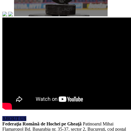
ABOUT US
Federaţia Română de Hochei pe Gheaţă
Patinoarul Mihai
Flamaropol Bd. Basarabia nr. 35-37, sector 2, Bucureşti, cod postal