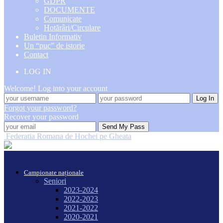
GDPR
DOCUMENTE
Comunicate
Hotărâri/Circulare
Buletin Informativ
Un “puc” de istorie
Contact
LOG IN
Welcome! Log into your account
Forgot your password?
Recover your password
Federatia Romana de Hochei pe Gheata
Campionate naționale
Seniori
2023-2024
2022-2023
2021-2022
2020-2021