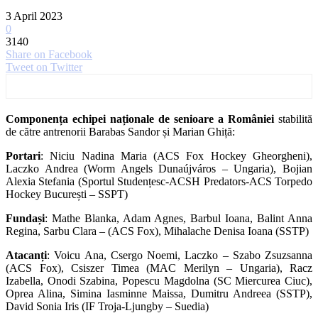
3 April 2023
0
3140
Share on Facebook
Tweet on Twitter
Componența echipei naționale
de senioare a României
stabilită
de către antrenorii Barabas Sandor și Marian Ghiță:
Portari
: Niciu Nadina Maria (ACS Fox Hockey Gheorgheni),
Laczko Andrea (Worm Angels Dunaújváros – Ungaria), Bojian
Alexia Stefania (Sportul Studențesc-ACSH Predators-ACS Torpedo
Hockey București – SSPT)
Fundași
: Mathe Blanka, Adam Agnes, Barbul Ioana, Balint Anna
Regina, Sarbu Clara – (ACS Fox), Mihalache Denisa Ioana (SSTP)
Atacanți
: Voicu Ana, Csergo Noemi, Laczko – Szabo Zsuzsanna
(ACS Fox), Csiszer Timea (MAC Merilyn – Ungaria), Racz
Izabella, Onodi Szabina, Popescu Magdolna (SC Miercurea Ciuc),
Oprea Alina, Simina Iasminne Maissa, Dumitru Andreea (SSTP),
David Sonia Iris (IF Troja-Ljungby – Suedia)