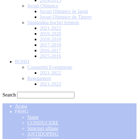
2014-2015
Jocuri Olimpice
Jocuri Olimpice de Iarnă
Jocuri Olimpice de Tineret
Săptămâna hochei feminin
2021-2022
2019-2020
2018-2019
2017-2018
2016-2017
2015-2016
ROHO
Competitii Evenimente
2021-2022
Regulament
2021-2022
Search
Acasa
FRHG
Statut
CONDUCERE
Structuri afiliate
ANTIDOPING