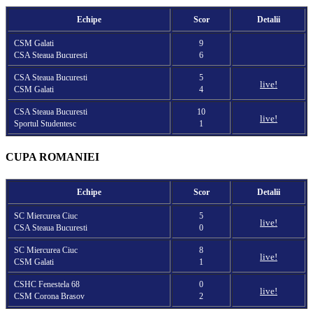
Echipe
Scor
Detalii
CSM Galati
9
CSA Steaua Bucuresti
6
CSA Steaua Bucuresti
5
live!
CSM Galati
4
CSA Steaua Bucuresti
10
live!
Sportul Studentesc
1
CUPA ROMANIEI
Echipe
Scor
Detalii
SC Miercurea Ciuc
5
live!
CSA Steaua Bucuresti
0
SC Miercurea Ciuc
8
live!
CSM Galati
1
CSHC Fenestela 68
0
live!
CSM Corona Brasov
2