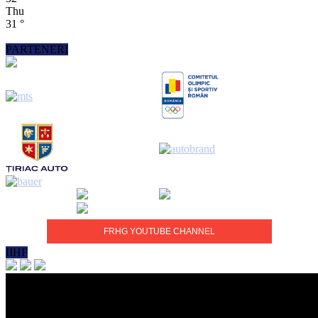
Thu
31
°
PARTENERI
FRHG YOUTUBE CHANNEL
IIHF