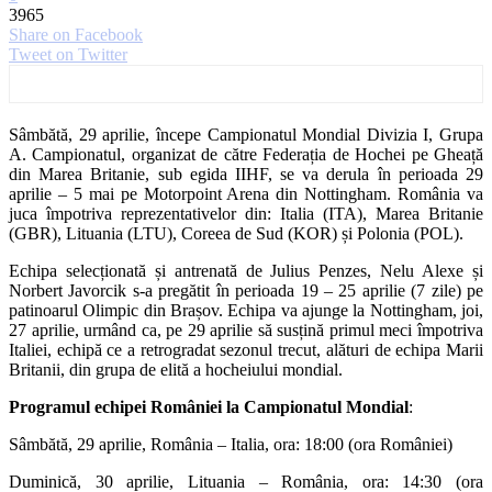
3965
Share on Facebook
Tweet on Twitter
Sâmbătă, 29 aprilie, începe Campionatul Mondial Divizia I, Grupa
A. Campionatul, organizat de către Federația de Hochei pe Gheață
din Marea Britanie, sub egida IIHF, se va derula în perioada 29
aprilie – 5 mai pe Motorpoint Arena din Nottingham. România va
juca împotriva reprezentativelor din: Italia (ITA), Marea Britanie
(GBR), Lituania (LTU), Coreea de Sud (KOR) și Polonia (POL).
Echipa selecționată și antrenată de Julius Penzes, Nelu Alexe și
Norbert Javorcik s-a pregătit în perioada 19 – 25 aprilie (7 zile) pe
patinoarul Olimpic din Brașov. Echipa va ajunge la Nottingham, joi,
27 aprilie, urmând ca, pe 29 aprilie să susțină primul meci împotriva
Italiei, echipă ce a retrogradat sezonul trecut, alături de echipa Marii
Britanii, din grupa de elită a hocheiului mondial.
Programul echipei României la Campionatul Mondial
:
Sâmbătă, 29 aprilie, România – Italia, ora: 18:00 (ora României)
Duminică, 30 aprilie, Lituania – România, ora: 14:30 (ora