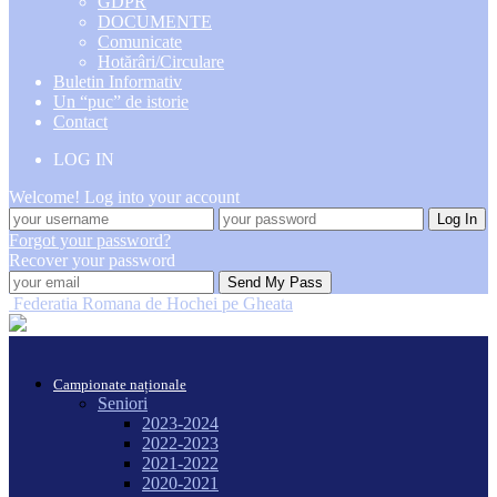
GDPR
DOCUMENTE
Comunicate
Hotărâri/Circulare
Buletin Informativ
Un “puc” de istorie
Contact
LOG IN
Welcome! Log into your account
Forgot your password?
Recover your password
Federatia Romana de Hochei pe Gheata
Campionate naționale
Seniori
2023-2024
2022-2023
2021-2022
2020-2021