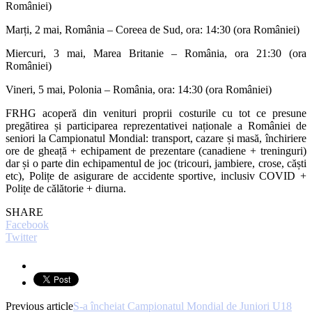
României)
Marți, 2 mai, România – Coreea de Sud, ora: 14:30 (ora României)
Miercuri, 3 mai, Marea Britanie – România, ora 21:30 (ora
României)
Vineri, 5 mai, Polonia – România, ora: 14:30 (ora României)
FRHG acoperă din venituri proprii costurile cu tot ce presune
pregătirea și participarea reprezentativei naționale a României de
seniori la Campionatul Mondial: transport, cazare și masă, închiriere
ore de gheață + echipament de prezentare (canadiene + treninguri)
dar și o parte din echipamentul de joc (tricouri, jambiere, crose, căști
etc), Polițe de asigurare de accidente sportive, inclusiv COVID +
Polițe de călătorie + diurna.
SHARE
Facebook
Twitter
Previous article
S-a încheiat Campionatul Mondial de Juniori U18