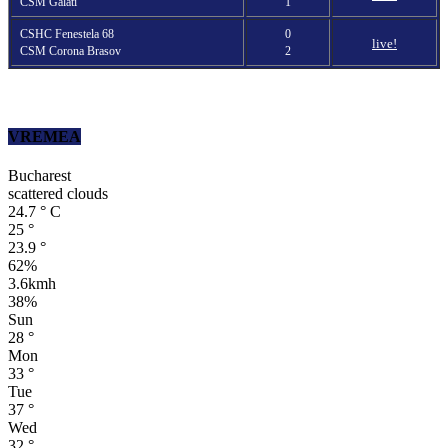
CSM Galati
1
CSHC Fenestela 68
0
live!
CSM Corona Brasov
2
VREMEA
Bucharest
scattered clouds
24.7
°
C
25
°
23.9
°
62%
3.6kmh
38%
Sun
28
°
Mon
33
°
Tue
37
°
Wed
32
°