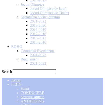
2014-2015
Jocuri Olimpice
Jocuri Olimpice de Iarnă
Jocuri Olimpice de Tineret
Săptămâna hochei feminin
2021-2022
2019-2020
2018-2019
2017-2018
2016-2017
2015-2016
ROHO
Competitii Evenimente
2021-2022
Regulament
2021-2022
Search
Acasa
FRHG
Statut
CONDUCERE
Structuri afiliate
ANTIDOPING