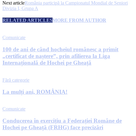
Next article
România participă la Campionatul Mondial de Seniori
Divizia I, Grupa A
RELATED ARTICLES
MORE FROM AUTHOR
Comunicate
100 de ani de când hocheiul românesc a primit
„certificat de naștere”, prin afilierea la Liga
Internațională de Hochei pe Gheață
Fără categorie
La mulți ani, ROMÂNIA!
Comunicate
Conducerea în exercițiu a Federației Române de
Hochei pe Gheață (FRHG) face precizări