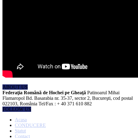
ABOUT US
Federaţia Română de Hochei pe Gheaţă
Patinoarul Mihai
Flamaropol Bd. Basarabia nr. 35-37, sector 2, Bucureşti, cod postal
022103, România Tel/Fax : + 40 371 610 882
FOLLOW US
Acasa
CONDUCERE
Statut
Contact