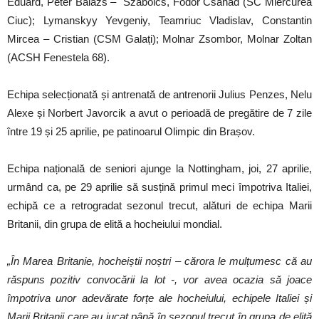
Eduard, Peter Balazs – Szabolcs, Fodor Csanad (SC Miercurea
Ciuc); Lymanskyy Yevgeniy, Teamriuc Vladislav, Constantin
Mircea – Cristian (CSM Galați); Molnar Zsombor, Molnar Zoltan
(ACSH Fenestela 68).
Echipa selecționată și antrenată de antrenorii Julius Penzes, Nelu
Alexe și Norbert Javorcik a avut o perioadă de pregătire de 7 zile
între 19 și 25 aprilie, pe patinoarul Olimpic din Brașov.
Echipa națională de seniori ajunge la Nottingham, joi, 27 aprilie,
urmând ca, pe 29 aprilie să susțină primul meci împotriva Italiei,
echipă ce a retrogradat sezonul trecut, alături de echipa Marii
Britanii, din grupa de elită a hocheiului mondial.
„În Marea Britanie, hocheiștii noștri – cărora le mulțumesc că au
răspuns pozitiv convocării la lot -, vor avea ocazia să joace
împotriva unor adevărate forțe ale hocheiului, echipele Italiei și
Marii Britanii care au jucat până în sezonul trecut în grupa de elită