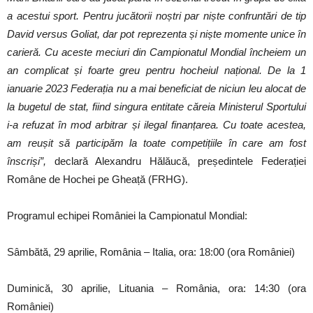
a acestui sport. Pentru jucătorii noștri par niște confruntări de tip
David versus Goliat, dar pot reprezenta și niște momente unice în
carieră. Cu aceste meciuri din Campionatul Mondial încheiem un
an complicat și foarte greu pentru hocheiul național. De la 1
ianuarie 2023 Federația nu a mai beneficiat de niciun leu alocat de
la bugetul de stat, fiind singura entitate căreia Ministerul Sportului
i-a refuzat în mod arbitrar și ilegal finanțarea. Cu toate acestea,
am reușit să participăm la toate competițiile în care am fost
înscriși”,
declară Alexandru Hălăucă, președintele Federației
Române de Hochei pe Gheață (FRHG).
Programul echipei României la Campionatul Mondial:
Sâmbătă, 29 aprilie, România – Italia, ora: 18:00 (ora României)
Duminică, 30 aprilie, Lituania – România, ora: 14:30 (ora
României)