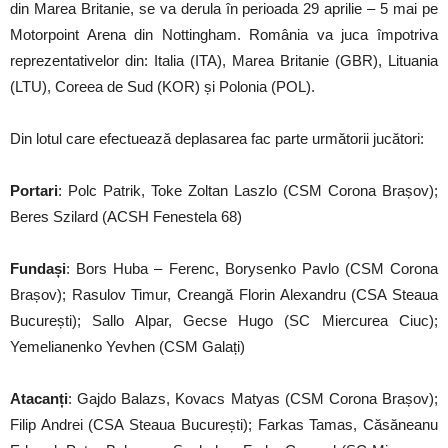
din Marea Britanie, se va derula în perioada 29 aprilie – 5 mai pe
Motorpoint Arena din Nottingham. România va juca împotriva
reprezentativelor din: Italia (ITA), Marea Britanie (GBR), Lituania
(LTU), Coreea de Sud (KOR) și Polonia (POL).
Din lotul care efectuează deplasarea fac parte următorii jucători:
Portari
: Polc Patrik, Toke Zoltan Laszlo (CSM Corona Brașov);
Beres Szilard (ACSH Fenestela 68)
Fundași
: Bors Huba – Ferenc, Borysenko Pavlo (CSM Corona
Brașov); Rasulov Timur, Creangă Florin Alexandru (CSA Steaua
București); Sallo Alpar, Gecse Hugo (SC Miercurea Ciuc);
Yemelianenko Yevhen (CSM Galați)
Atacanți
: Gajdo Balazs, Kovacs Matyas (CSM Corona Brașov);
Filip Andrei (CSA Steaua București); Farkas Tamas, Căsăneanu