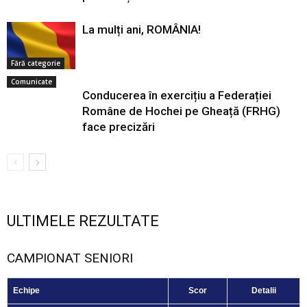
La mulți ani, ROMÂNIA!
Fără categorie
Comunicate
Conducerea în exercițiu a Federației
Române de Hochei pe Gheață (FRHG)
face precizări
ULTIMELE REZULTATE
CAMPIONAT SENIORI
Echipe
Scor
Detalii