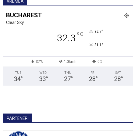
VREMEA
BUCHAREST
Clear Sky
°
32.7
°
C
32.3
°
31.1
37%
1.3kmh
0%
TUE
WED
THU
FRI
SAT
34
°
33
°
27
°
28
°
28
°
PARTENERI