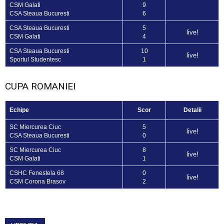
CSM Galati
9
CSA Steaua Bucuresti
6
CSA Steaua Bucuresti
5
live!
CSM Galati
4
CSA Steaua Bucuresti
10
live!
Sportul Studentesc
1
CUPA ROMANIEI
Echipe
Scor
Detalii
SC Miercurea Ciuc
5
live!
CSA Steaua Bucuresti
0
SC Miercurea Ciuc
8
live!
CSM Galati
1
CSHC Fenestela 68
0
live!
CSM Corona Brasov
2