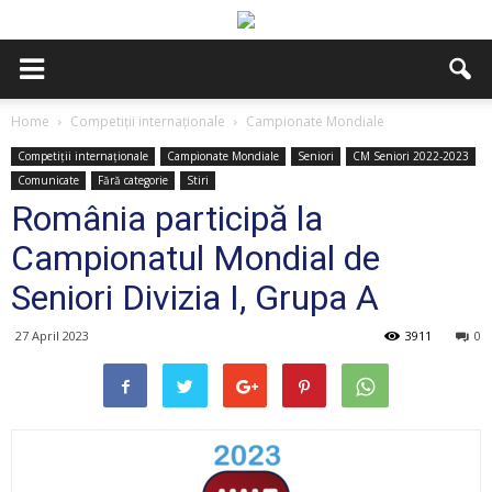
Home
Competiții internaționale
Campionate Mondiale
Competiții internaționale
Campionate Mondiale
Seniori
CM Seniori 2022-2023
Comunicate
Fără categorie
Stiri
România participă la
Campionatul Mondial de
Seniori Divizia I, Grupa A
27 April 2023
3911
0