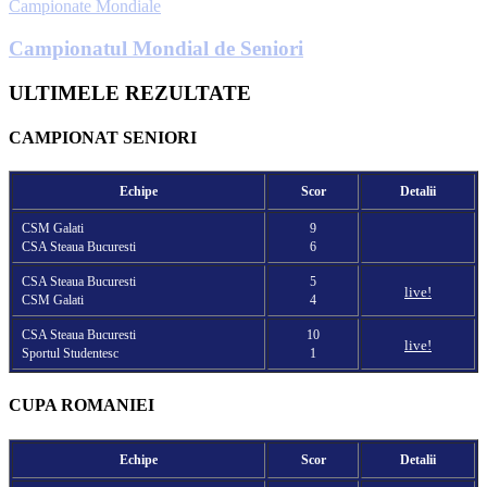
Campionate Mondiale
Campionatul Mondial de Seniori
ULTIMELE REZULTATE
CAMPIONAT SENIORI
Echipe
Scor
Detalii
CSM Galati
9
CSA Steaua Bucuresti
6
CSA Steaua Bucuresti
5
live!
CSM Galati
4
CSA Steaua Bucuresti
10
live!
Sportul Studentesc
1
CUPA ROMANIEI
Echipe
Scor
Detalii