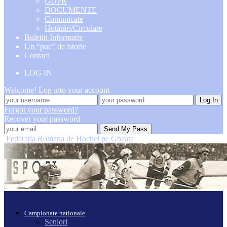
GDPR
DOCUMENTE
Comunicate
Hotărâri/Circulare
Buletin Informativ
Un “puc” de istorie
Contact
LOG IN
Welcome! Log into your account
Forgot your password?
Recover your password
Federatia Romana de Hochei pe Gheata
Campionate naționale
Seniori