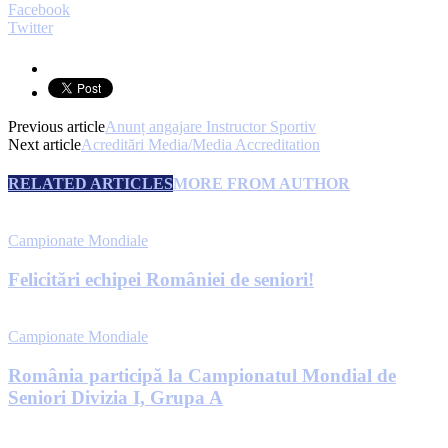
Facebook
Twitter
Previous article
Anunț angajare Instructor Sportiv
Next article
Acreditări Media/Media Accreditation
RELATED ARTICLES
MORE FROM AUTHOR
Campionate Mondiale
Felicitări echipei României de seniori!
Campionate Mondiale
România participă la Campionatul Mondial de
Seniori Divizia I, Grupa A