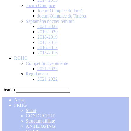
2014-2015
Jocuri Olimpice
Jocuri Olimpice de Iarnă
Jocuri Olimpice de Tineret
Săptămâna hochei feminin
2021-2022
2019-2020
2018-2019
2017-2018
2016-2017
2015-2016
ROHO
Competitii Evenimente
2021-2022
Regulament
2021-2022
Search
Acasa
FRHG
Statut
CONDUCERE
Structuri afiliate
ANTIDOPING