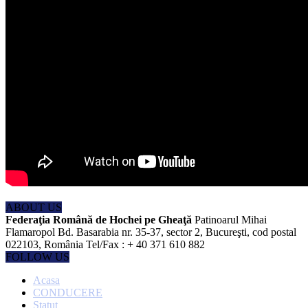
ABOUT US
Federaţia Română de Hochei pe Gheaţă
Patinoarul Mihai
Flamaropol Bd. Basarabia nr. 35-37, sector 2, Bucureşti, cod postal
022103, România Tel/Fax : + 40 371 610 882
FOLLOW US
Acasa
CONDUCERE
Statut