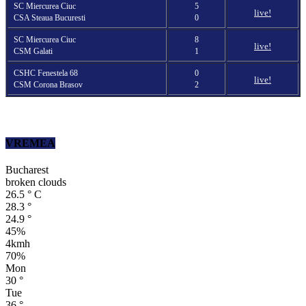
SC Miercurea Ciuc
5
live!
CSA Steaua Bucuresti
0
SC Miercurea Ciuc
8
live!
CSM Galati
1
CSHC Fenestela 68
0
live!
CSM Corona Brasov
2
VREMEA
Bucharest
broken clouds
26.5
°
C
28.3
°
24.9
°
45%
4kmh
70%
Mon
30
°
Tue
36
°