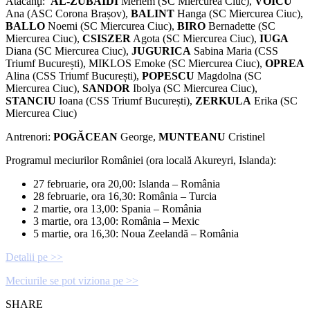
Atacanţi:
AL-ZUBAIDI
Meriem (SC Miercurea Ciuc),
VOICU
Ana (ASC Corona Brașov),
BALINT
Hanga (SC Miercurea Ciuc),
BALLO
Noemi (SC Miercurea Ciuc),
BIRO
Bernadette (SC
Miercurea Ciuc),
CSISZER
Agota (SC Miercurea Ciuc),
IUGA
Diana (SC Miercurea Ciuc),
JUGURICA
Sabina Maria (CSS
Triumf București), MIKLOS Emoke (SC Miercurea Ciuc),
OPREA
Alina (CSS Triumf București),
POPESCU
Magdolna (SC
Miercurea Ciuc),
SANDOR
Ibolya (SC Miercurea Ciuc),
STANCIU
Ioana (CSS Triumf București),
ZERKULA
Erika (SC
Miercurea Ciuc)
Antrenori:
POGĂCEAN
George,
MUNTEAN
U
Cristinel
Programul meciurilor României (ora locală Akureyri, Islanda):
27 februarie, ora 20,00: Islanda – România
28 februarie, ora 16,30: România – Turcia
2 martie, ora 13,00: Spania – România
3 martie, ora 13,00: România – Mexic
5 martie, ora 16,30: Noua Zeelandă – România
Detalii pe >>
Meciurile se pot viziona pe >>
SHARE