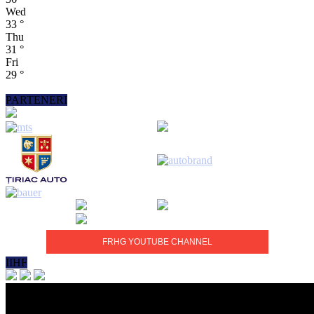
Wed
33
°
Thu
31
°
Fri
29
°
PARTENERI
FRHG YOUTUBE CHANNEL
IIHF