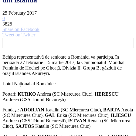
25 February 2017
0
3825
Share on Facebook
Tweet on Twitter
Echipa reprezentativă de senioare a României va participa, în
perioada 27 februarie – 5 martie 2017, la Campionatul Mondial
Feminin de Hochei pe Gheață, Divizia II, Grupa B, găzduit de
orașul islandez Akureyri.
Lotul Național al României:
Portari:
KURKO
Andrea (SC Miercurea Ciuc),
HERESCU
Andreea (CSS Triumf București)
Fundaşi:
ADORJAN
Katalin (SC Miercurea Ciuc),
BARTA
Agota
(SC Miercurea Ciuc),
GAL
Erika (SC Miercurea Ciuc),
ILIESCU
Andreea (CSS Triumf București),
ISTVAN
Renata (SC Miercurea
Ciuc),
SAJTOS
Katalin (SC Miercurea Ciuc)